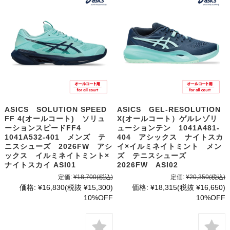
ASICS SOLUTION SPEED
ASICS GEL-RESOLUTION
FF 4(オールコート) ソリュ
X(オールコート）ゲルレゾリ
ーションスピードFF4
ューションテン 1041A481-
1041A532-401 メンズ テ
404 アシックス ナイトスカ
ニスシューズ 2026FW アシ
イ×イルミネイトミント メン
ックス イルミネイトミント×
ズ テニスシューズ
ナイトスカイ ASI01
2026FW ASI02
定価:
¥18,700
(税込)
定価:
¥20,350
(税込)
価格:
¥16,830
(税抜 ¥15,300)
価格:
¥18,315
(税抜 ¥16,650)
10%OFF
10%OFF