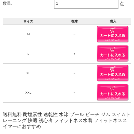
数量:
点
サイズ
在庫
購入
M
○
L
○
XL
○
XXL
○
送料無料 耐塩素性 速乾性 水泳 プール ビーチ ジム スイムト
レーニング 快適 初心者 フィットネス水着 フィットネスス
イマーにおすすめ