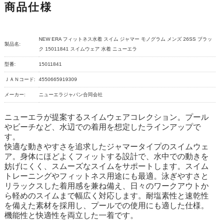
商品仕様
NEW ERA フィットネス水着 スイム ジャマー モノグラム メンズ 26SS ブラッ
製品名:
ク 15011841 スイムウェア 水着 ニューエラ
型番:
15011841
ＪＡＮコード:
4550665919309
メーカー:
ニューエラジャパン合同会社
ニューエラが提案するスイムウェアコレクション。プール
やビーチなど、水辺での着用を想定したラインアップで
す。
快適な動きやすさを追求したジャマータイプのスイムウェ
ア。身体にほどよくフィットする設計で、水中での動きを
妨げにくく、スムーズなスイムをサポートします。スイム
トレーニングやフィットネス用途にも最適。泳ぎやすさと
リラックスした着用感を兼ね備え、日々のワークアウトか
ら軽めのスイムまで幅広く対応します。耐塩素性と速乾性
を備えた素材を採用し、プールでの使用にも適した仕様。
機能性と快適性を両立した一着です。