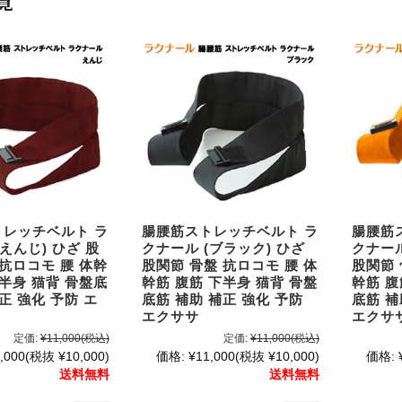
覧
レッチベルト ラ
腸腰筋ストレッチベルト ラ
腸腰筋
えんじ) ひざ 股
クナール (ブラック) ひざ
クナール
 抗ロコモ 腰 体幹
股関節 骨盤 抗ロコモ 腰 体
股関節 
下半身 猫背 骨盤底
幹筋 腹筋 下半身 猫背 骨盤
幹筋 腹
正 強化 予防 エ
底筋 補助 補正 強化 予防
底筋 補
エクササ
エクサ
定価:
¥11,000
(税込)
定価:
¥11,000
(税込)
,000
(税抜 ¥10,000)
価格:
¥11,000
(税抜 ¥10,000)
価格:
送料無料
送料無料