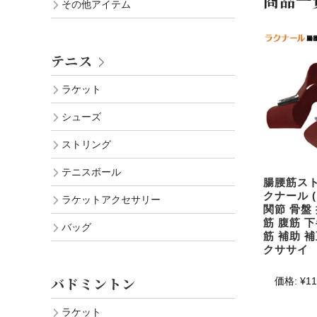
商品一
その他アイテム
テニス
ラケット
シューズ
ストリング
テニスボール
腸腰筋スト
クナール (
ラケットアクセサリー
関節 骨盤
筋 腹筋 
バッグ
筋 補助 補
クササイ
バドミントン
価格:
¥11
ラケット