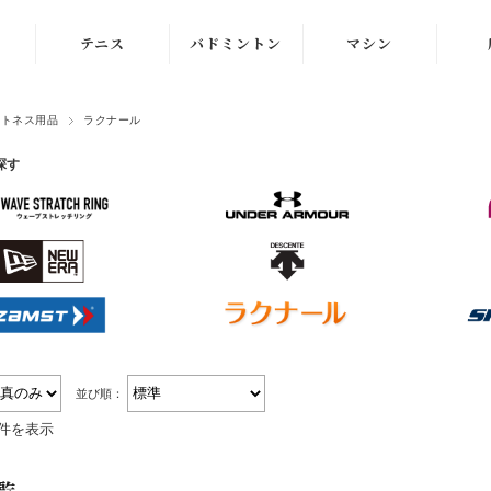
テニス
バドミントン
マシン
ラケット
ラケット
ストリングマシン
ットネス用品
ラクナール
シューズ
シューズ
ボールマシン
探す
ストリング
ストリング
マシン紹介動画
テニスボール
シャトルコック
修理メンテナンス
受付
ウェア
ウェア
アクセサリ
アクセサリ
バッグ
並び順：
3件を表示