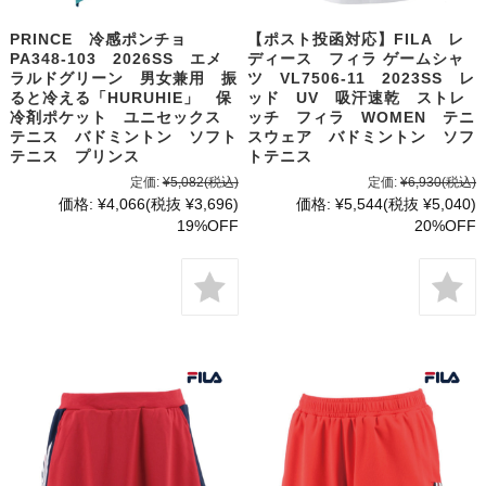
PRINCE 冷感ポンチョ
【ポスト投函対応】FILA レ
PA348-103 2026SS エメ
ディース フィラ ゲームシャ
ラルドグリーン 男女兼用 振
ツ VL7506-11 2023SS レ
ると冷える「HURUHIE」 保
ッド UV 吸汗速乾 ストレ
冷剤ポケット ユニセックス
ッチ フィラ WOMEN テニ
テニス バドミントン ソフト
スウェア バドミントン ソフ
テニス プリンス
トテニス
定価:
¥5,082
(税込)
定価:
¥6,930
(税込)
価格:
¥4,066
(税抜 ¥3,696)
価格:
¥5,544
(税抜 ¥5,040)
19%OFF
20%OFF