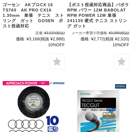
ゴーセン AKプロCX 16
【ポスト投函対応商品】バボラ
TS760 AK PRO CX16
RPM パワー 12M BABOLAT
1.30mm 単張 テニス スト
RPM POWER 12M 単張
リング ガット GOSEN ポ
241139 硬式 テニス ストリン
スト投函対応
グ ガット
定価:
¥3,520
(税込)
メーカー希望小売価格:
¥3,080
(税込)
価格:
¥3,168
(税抜 ¥2,880)
価格:
¥2,772
(税抜 ¥2,520)
10%OFF
10%OFF