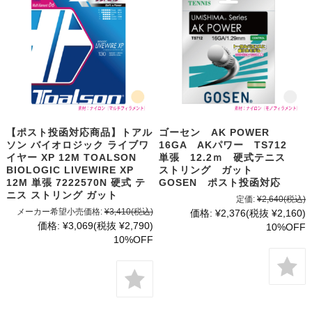
【ポスト投函対応商品】トアル
ゴーセン AK POWER
ソン バイオロジック ライブワ
16GA AKパワー TS712
イヤー XP 12M TOALSON
単張 12.2ｍ 硬式テニス
BIOLOGIC LIVEWIRE XP
ストリング ガット
12M 単張 7222570N 硬式 テ
GOSEN ポスト投函対応
ニス ストリング ガット
定価:
¥2,640
(税込)
メーカー希望小売価格:
¥3,410
(税込)
価格:
¥2,376
(税抜 ¥2,160)
価格:
¥3,069
(税抜 ¥2,790)
10%OFF
10%OFF