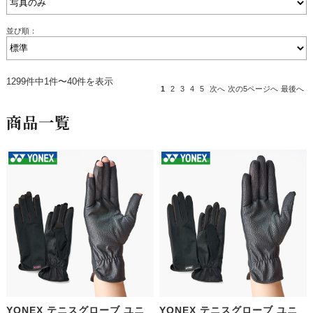
並び順：
1299件中1件〜40件を表示
1
2
3
4
5
次へ
次の5ページへ
最後へ
商品一覧
YONEX テニスグローブ ユニ
YONEX テニスグローブ ユニ