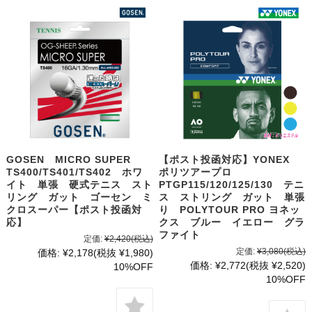
GOSEN MICRO SUPER
【ポスト投函対応】YONEX
TS400/TS401/TS402 ホワ
ポリツアープロ
イト 単張 硬式テニス スト
PTGP115/120/125/130 テニ
リング ガット ゴーセン ミ
ス ストリング ガット 単張
クロスーパー【ポスト投函対
り POLYTOUR PRO ヨネッ
応】
クス ブルー イエロー グラ
ファイト
定価:
¥2,420
(税込)
定価:
¥3,080
(税込)
価格:
¥2,178
(税抜 ¥1,980)
価格:
¥2,772
(税抜 ¥2,520)
10%OFF
10%OFF