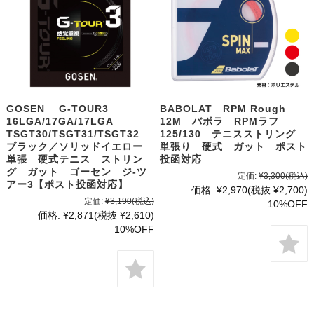
GOSEN G-TOUR3
BABOLAT RPM Rough
16LGA/17GA/17LGA
12M バボラ RPMラフ
TSGT30/TSGT31/TSGT32
125/130 テニスストリング
ブラック／ソリッドイエロー
単張り 硬式 ガット ポスト
単張 硬式テニス ストリン
投函対応
グ ガット ゴーセン ジ-ツ
定価:
¥3,300
(税込)
アー3【ポスト投函対応】
価格:
¥2,970
(税抜 ¥2,700)
定価:
¥3,190
(税込)
10%OFF
価格:
¥2,871
(税抜 ¥2,610)
10%OFF