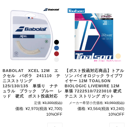
BABOLAT XCEL 12M エ
【ポスト投函対応商品】トアル
クセル バボラ 241110 テ
ソン バイオロジック ライブワ
ニスストリング
イヤー 12M TOALSON
125/130/135 単張り ナチ
BIOLOGIC LIVEWIRE 12M
ュラル ブラック ブルー レ
単張 7222510/7223010 硬式
ッド 硬式 ポスト投函対応
テニス ストリング ガット
定価:
¥3,300
(税込)
メーカー希望小売価格:
¥3,960
(税込)
価格:
¥2,970
(税抜 ¥2,700)
価格:
¥3,564
(税抜 ¥3,240)
10%OFF
10%OFF