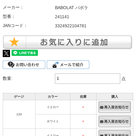
メーカー：
BABOLAT バボラ
型番：
241141
JANコード：
3324922104781
数量:
点
ゲージ
カラー
在庫
購入
イエロー
×
120
ホワイト
×
イエロー
×