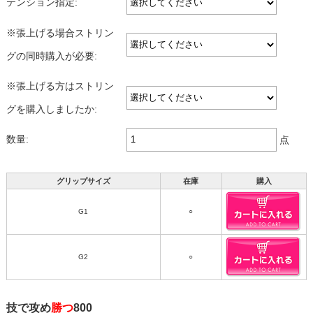
テンション指定:
※張上げる場合ストリン
グの同時購入が必要:
※張上げる方はストリン
グを購入しましたか:
数量:
点
グリップサイズ
在庫
購入
G1
○
G2
○
技で攻め
勝つ
800