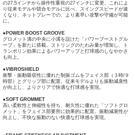
の27.5インチから操作性重視の27インチに変更。これによ
り従来モデルや競合モデルに比べ、スイングスピードが速
くなり、ネットプレーでの、より素早い攻撃や守備が可能
に。
●POWER BOOST GROOVE
グロメット溝の中央に小溝を設けた「パワーブーストグル
ーブ」を新たに搭載。ストリングのたわみ量が増加し、ト
ランポリン効果によるパワーアップと打球感のしなやかさ
も向上。
●VIBROSHIELD
衝撃・振動吸収性に優れた制振ゴムをフェイス部（３時/９
時部）とグリップ部に配置。従来モデルよりも振動減衰性
が向上し、よりクリアで快適な打球感を実現。
●SOFT GROMMET
高い柔軟性と伸縮性を持ち、耐久性に優れた「ソフトグロ
メット」をフェイス部要所に効果的に配置。振動減衰性が
向上し、不快な振動のない快適な打球感を実現。