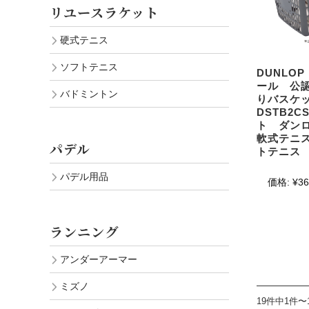
リユースラケット
硬式テニス
ソフトテニス
DUNLO
ール 公認
バドミントン
りバスケ
DSTB2C
ト ダン
軟式テニ
パデル
トテニス
パデル用品
価格:
¥36
ランニング
アンダーアーマー
ミズノ
19件中1件〜