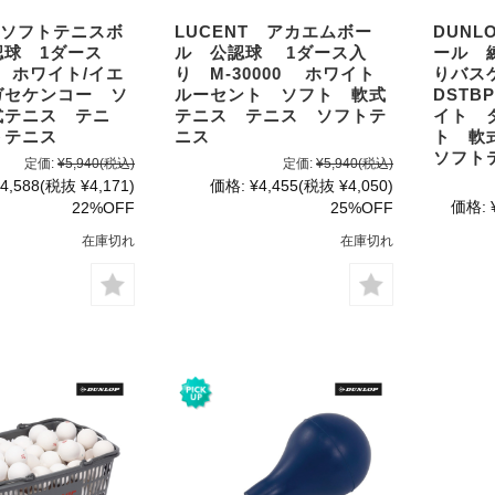
 ソフトテニスボ
LUCENT アカエムボー
DUN
認球 1ダース
ル 公認球 1ダース入
ール 
V ホワイト/イエ
り M-30000 ホワイト
りバス
ガセケンコー ソ
ルーセント ソフト 軟式
DSTB
式テニス テニ
テニス テニス ソフトテ
イト 
トテニス
ニス
ト 軟
ソフト
定価:
¥5,940
(税込)
定価:
¥5,940
(税込)
4,588
(税抜 ¥4,171)
価格:
¥4,455
(税抜 ¥4,050)
価格:
22%OFF
25%OFF
在庫切れ
在庫切れ