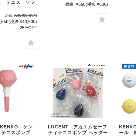
ス テニス ソフ
価格:
¥660
(税抜 ¥600)
定価:
¥59,400
(税込)
,550
(税抜 ¥40,500)
25%OFF
 KENKO ケン
LUCENT アカエムセーフ
KEN
トテニスポンプ
ティテニスポンプ ヘッダー
ール 