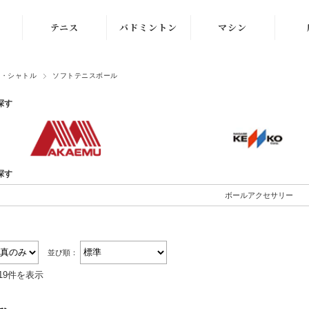
テニス
バドミントン
マシン
ラケット
ラケット
ストリングマシン
ル・シャトル
ソフトテニスボール
シューズ
シューズ
ボールマシン
探す
ストリング
ストリング
マシン紹介動画
テニスボール
シャトルコック
修理メンテナンス
受付
探す
ウェア
ウェア
ボールアクセサリー
アクセサリ
アクセサリ
バッグ
並び順：
19件を表示