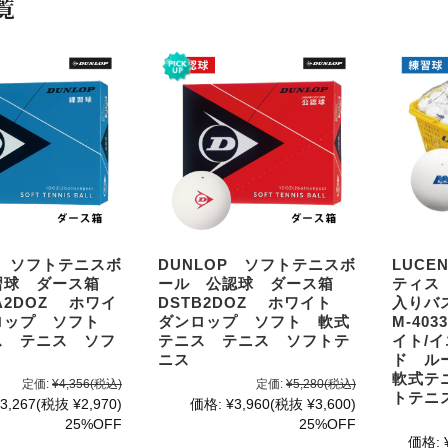
覧
P ソフトテニスボ
DUNLOP ソフトテニスボ
LUCE
習球 ダース箱
ール 公認球 ダース箱
ティス
RA2DOZ ホワイ
DSTB2DOZ ホワイト
入りバス
ロップ ソフト
ダンロップ ソフト 軟式
M-403
ス テニス ソフ
テニス テニス ソフトテ
イト/
ニス
ド ル
軟式テ
定価:
¥4,356
(税込)
定価:
¥5,280
(税込)
トテニ
3,267
(税抜 ¥2,970)
価格:
¥3,960
(税抜 ¥3,600)
25%OFF
25%OFF
価格: