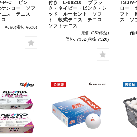
-V-P-C ピン
付き L-86210 ブラッ
TSSW
セケンコー ソフ
ク・ネイビー・ピンク・レ
ロー 
テニス テニス
ッド ルーセント ソフ
フト 
ニス
ト 軟式テニス テニス
ス ソ
ソフトテニス
¥660
(税抜 ¥600)
定価:
¥352
(税込)
価格
価格:
¥352
(税抜 ¥320)