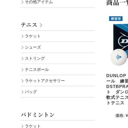
商品一
その他アイテム
テニス
ラケット
シューズ
ストリング
テニスボール
DUNLO
ラケットアクセサリー
ール 練
DSTBP
ト ダン
バッグ
軟式テニ
トテニス
バドミントン
価格:
¥
ラケット