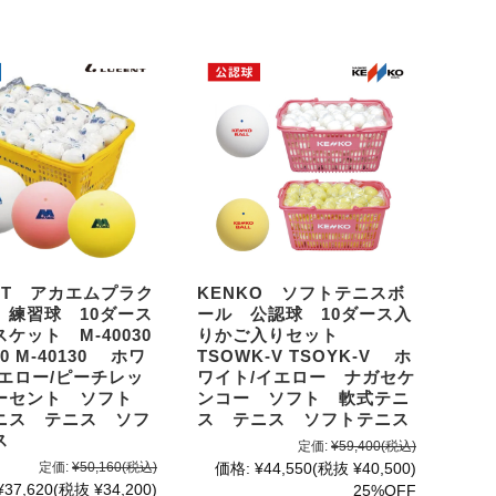
NT アカエムプラク
KENKO ソフトテニスボ
 練習球 10ダース
ール 公認球 10ダース入
ケット M-40030
りかご入りセット
30 M-40130 ホワ
TSOWK-V TSOYK-V ホ
イエロー/ピーチレッ
ワイト/イエロー ナガセケ
ーセント ソフト
ンコー ソフト 軟式テニ
ニス テニス ソフ
ス テニス ソフトテニス
ス
定価:
¥59,400
(税込)
定価:
¥50,160
(税込)
価格:
¥44,550
(税抜 ¥40,500)
¥37,620
(税抜 ¥34,200)
25%OFF