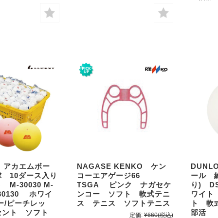
T アカエムボー
NAGASE KENKO ケン
DUN
 10ダース入り
コーエアゲージ66
ール 
M-30030 M-
TSGA ピンク ナガセケ
り) D
-30130 ホワイ
ンコー ソフト 軟式テニ
ワイト
ー/ピーチレッ
ス テニス ソフトテニス
ト 軟
セント ソフト
部活
定価:
¥660
(税込)