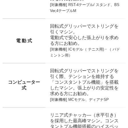
[対象機種]
RST-4テーブル
/
スタンド
、
BS
Ver,4テーブルM
回転式グリッパーでストリングを
引くマシン。
電動式で安心した張上がりを求め
電 動 式
る方にお勧め。
[対象機種] ICモデル（
テニス用
)・（
バド
ミントン用
）
回転式グリッパーでストリングを
引く際、テンションを維持する
コンピューター
「コンスタントプル機能」を搭載
式
したマシン。張上がりの安定性を
求める方にお勧め。
[対象機種]
MCモデル
、
ディアナSP
リニア式チャッカ―（水平引き）
を採用した最高峰マシン。コンス
タントプル機能搭載のハイスペッ