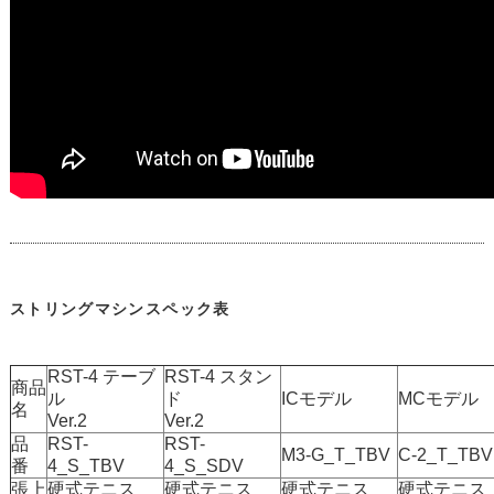
ストリングマシンスペック表
RST-4 テーブ
RST-4 スタン
商品
ル
ド
ICモデル
MCモデル
名
Ver.2
Ver.2
品
RST-
RST-
M3-G_T_TBV
C-2_T_TBV
番
4_S_TBV
4_S_SDV
張上
硬式テニス
硬式テニス
硬式テニス
硬式テニス