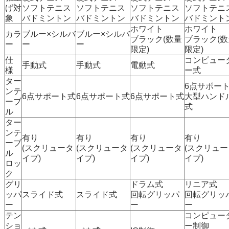
げ対
ソフトテニス
ソフトテニス
ソフトテニス
ソフトテニ
象
バドミントン
バドミントン
バドミントン
バドミント
ホワイト
ホワイト
カラ
ブルー×シルバ
ブルー×シルバ
ブラック(数量
ブラック(数
ー
ー
ー
限定)
限定)
仕
コンピュー
手動式
手動式
電動式
様
ー式
ター
6点サポー
ンテ
6点サポート式
6点サポート式
6点サポート式
大型ハンド
ーブ
式
ル
ター
ンテ
有り
有り
有り
有り
ーブ
(スクリュータ
(スクリュータ
(スクリュータ
(スクリュー
ル
イプ)
イプ)
イプ)
イプ)
ロッ
ク
グリ
ドラム式
リニア式
ッパ
スライド式
スライド式
回転グリッパ
回転グリッ
ー
ー
ー
テン
コンピュー
ショ
ー制御