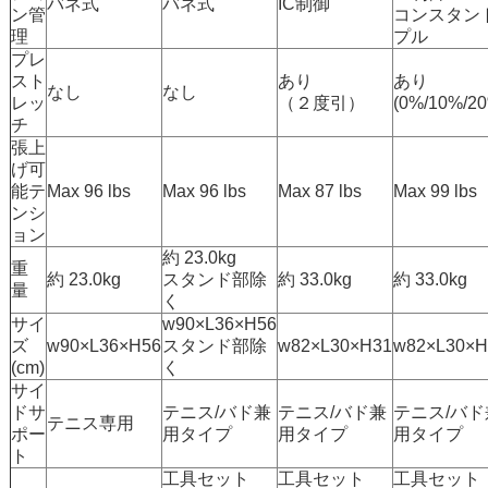
バネ式
バネ式
IC制御
ン管
コンスタン
理
プル
プレ
スト
あり
あり
なし
なし
レッ
（２度引）
(0%/10%/2
チ
張上
げ可
能テ
Max 96 lbs
Max 96 lbs
Max 87 lbs
Max 99 lbs
ンシ
ョン
約 23.0kg
重
約 23.0kg
スタンド部除
約 33.0kg
約 33.0kg
量
く
サイ
w90×L36×H56
ズ
w90×L36×H56
スタンド部除
w82×L30×H31
w82×L30×H
(cm)
く
サイ
ドサ
テニス/バド兼
テニス/バド兼
テニス/バド
テニス専用
ポー
用タイプ
用タイプ
用タイプ
ト
工具セット
工具セット
工具セット