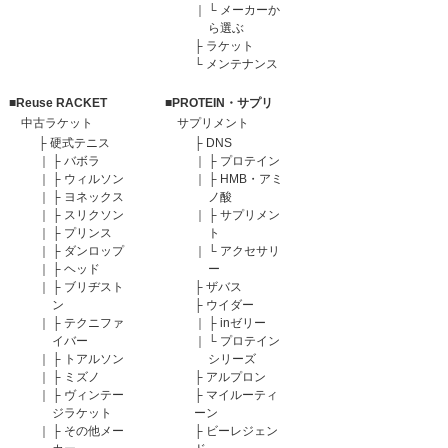
｜
└
メーカーか
ら選ぶ
├
ラケット
└
メンテナンス
■Reuse RACKET
■PROTEIN・サプリ
中古ラケット
サプリメント
├
硬式テニス
├
DNS
｜
├
バボラ
｜
├
プロテイン
｜
├
ウィルソン
｜
├
HMB・アミ
｜
├
ヨネックス
ノ酸
｜
├
スリクソン
｜
├
サプリメン
｜
├
プリンス
ト
｜
├
ダンロップ
｜
└
アクセサリ
｜
├
ヘッド
ー
｜
├
ブリヂスト
├
ザバス
ン
├
ウイダー
｜
├
テクニファ
｜
├
inゼリー
イバー
｜
└
プロテイン
｜
├
トアルソン
シリーズ
｜
├
ミズノ
├
アルプロン
｜
├
ヴィンテー
├
マイルーティ
ジラケット
ーン
｜
├
その他メー
├
ビーレジェン