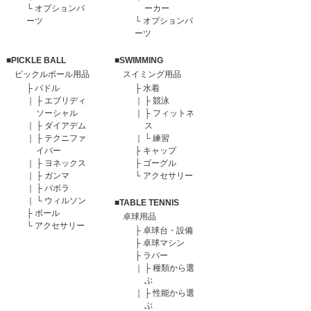
└
オプションパ
ーカー
ーツ
└
オプションパ
ーツ
■PICKLE BALL
■SWIMMING
ピックルボール用品
スイミング用品
├
パドル
├
水着
｜
├
エブリディ
｜
├
競泳
ソーシャル
｜
├
フィットネ
｜
├
ダイアデム
ス
｜
├
テクニファ
｜
└
練習
イバー
├
キャップ
｜
├
ヨネックス
├
ゴーグル
｜
├
ガンマ
└
アクセサリー
｜
├
バボラ
｜
└
ウィルソン
■TABLE TENNIS
├
ボール
卓球用品
└
アクセサリー
├
卓球台・設備
├
卓球マシン
├
ラバー
｜
├
種類から選
ぶ
｜
├
性能から選
ぶ