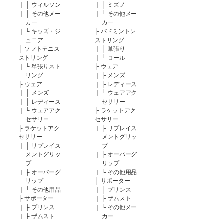
｜
├
ウィルソン
｜
├
ミズノ
｜
├
その他メー
｜
└
その他メー
カー
カー
｜
└
キッズ・ジ
├
バドミントン
ュニア
ストリング
├
ソフトテニス
｜
├
単張り
ストリング
｜
└
ロール
｜
└
単張りスト
├
ウェア
リング
｜
├
メンズ
├
ウェア
｜
├
レディース
｜
├
メンズ
｜
└
ウェアアク
｜
├
レディース
セサリー
｜
└
ウェアアク
├
ラケットアク
セサリー
セサリー
├
ラケットアク
｜
├
リプレイス
セサリー
メントグリッ
｜
├
リプレイス
プ
メントグリッ
｜
├
オーバーグ
プ
リップ
｜
├
オーバーグ
｜
└
その他用品
リップ
├
サポーター
｜
└
その他用品
｜
├
プリンス
├
サポーター
｜
├
ザムスト
｜
├
プリンス
｜
└
その他メー
｜
├
ザムスト
カー