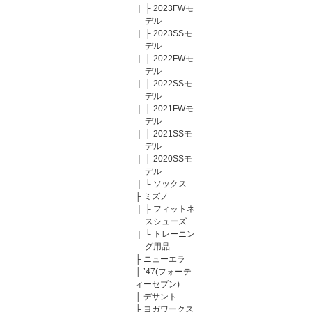
｜
├
2023FWモ
デル
｜
├
2023SSモ
デル
｜
├
2022FWモ
デル
｜
├
2022SSモ
デル
｜
├
2021FWモ
デル
｜
├
2021SSモ
デル
｜
├
2020SSモ
デル
｜
└
ソックス
├
ミズノ
｜
├
フィットネ
スシューズ
｜
└
トレーニン
グ用品
├
ニューエラ
├
’47(フォーテ
ィーセブン)
├
デサント
├
ヨガワークス