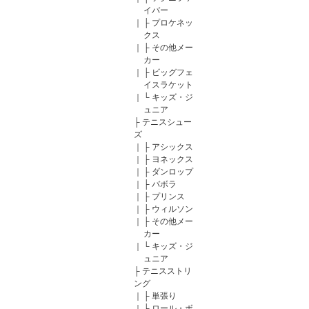
イバー
｜
├
プロケネッ
クス
｜
├
その他メー
カー
｜
├
ビッグフェ
イスラケット
｜
└
キッズ・ジ
ュニア
├
テニスシュー
ズ
｜
├
アシックス
｜
├
ヨネックス
｜
├
ダンロップ
｜
├
バボラ
｜
├
プリンス
｜
├
ウィルソン
｜
├
その他メー
カー
｜
└
キッズ・ジ
ュニア
├
テニスストリ
ング
｜
├
単張り
｜
├
ロール・ボ