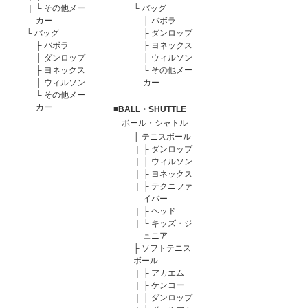
｜
└
その他メー
└
バッグ
カー
├
バボラ
└
バッグ
├
ダンロップ
├
バボラ
├
ヨネックス
├
ダンロップ
├
ウィルソン
├
ヨネックス
└
その他メー
├
ウィルソン
カー
└
その他メー
カー
■BALL・SHUTTLE
ボール・シャトル
├
テニスボール
｜
├
ダンロップ
｜
├
ウィルソン
｜
├
ヨネックス
｜
├
テクニファ
イバー
｜
├
ヘッド
｜
└
キッズ・ジ
ュニア
├
ソフトテニス
ボール
｜
├
アカエム
｜
├
ケンコー
｜
├
ダンロップ