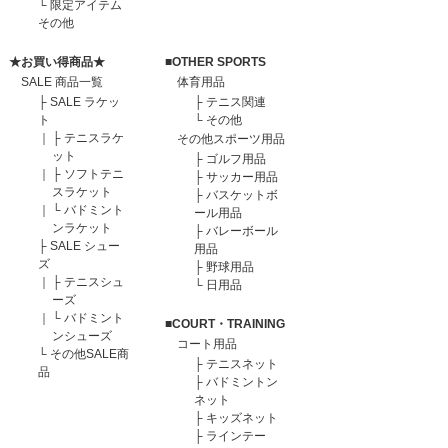
└
限定アイテム
その他
★お買い得商品★
■OTHER SPORTS
SALE 商品一覧
体育用品
├
SALE ラケッ
├
テニス関連
ト
└
その他
｜
├
テニスラケ
その他スポーツ用品
ット
├
ゴルフ用品
｜
├
ソフトテニ
├
サッカー用品
スラケット
├
バスケットボ
｜
└
バドミント
ール用品
ンラケット
├
バレーボール
├
SALE シュー
用品
ズ
├
野球用品
｜
├
テニスシュ
└
日用品
ーズ
｜
└
バドミント
■COURT・TRAINING
ンシューズ
コート用品
└
その他SALE商
├
テニスネット
品
├
バドミントン
ネット
├
キッズネット
├
ラインテー