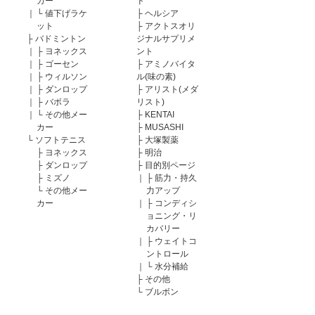
カー
ド
｜
└
値下げラケ
├
ヘルシア
ット
├
アクトスオリ
├
バドミントン
ジナルサプリメ
｜
├
ヨネックス
ント
｜
├
ゴーセン
├
アミノバイタ
｜
├
ウィルソン
ル(味の素)
｜
├
ダンロップ
├
アリスト(メダ
｜
├
バボラ
リスト)
｜
└
その他メー
├
KENTAI
カー
├
MUSASHI
└
ソフトテニス
├
大塚製薬
├
ヨネックス
├
明治
├
ダンロップ
├
目的別ページ
├
ミズノ
｜
├
筋力・持久
└
その他メー
力アップ
カー
｜
├
コンディシ
ョニング・リ
カバリー
｜
├
ウェイトコ
ントロール
｜
└
水分補給
├
その他
└
ブルボン