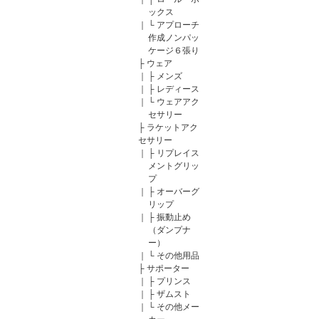
ックス
｜
└
アプローチ
作成ノンパッ
ケージ６張り
├
ウェア
｜
├
メンズ
｜
├
レディース
｜
└
ウェアアク
セサリー
├
ラケットアク
セサリー
｜
├
リプレイス
メントグリッ
プ
｜
├
オーバーグ
リップ
｜
├
振動止め
（ダンプナ
ー）
｜
└
その他用品
├
サポーター
｜
├
プリンス
｜
├
ザムスト
｜
└
その他メー