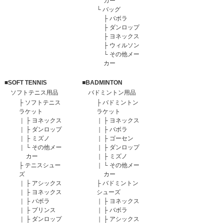
カー
└
バッグ
├
バボラ
├
ダンロップ
├
ヨネックス
├
ウィルソン
└
その他メー
カー
■SOFT TENNIS
■BADMINTON
ソフトテニス用品
バドミントン用品
├
ソフトテニス
├
バドミントン
ラケット
ラケット
｜
├
ヨネックス
｜
├
ヨネックス
｜
├
ダンロップ
｜
├
バボラ
｜
├
ミズノ
｜
├
ゴーセン
｜
└
その他メー
｜
├
ダンロップ
カー
｜
├
ミズノ
├
テニスシュー
｜
└
その他メー
ズ
カー
｜
├
アシックス
├
バドミントン
｜
├
ヨネックス
シューズ
｜
├
バボラ
｜
├
ヨネックス
｜
├
プリンス
｜
├
バボラ
｜
├
ダンロップ
｜
├
アシックス