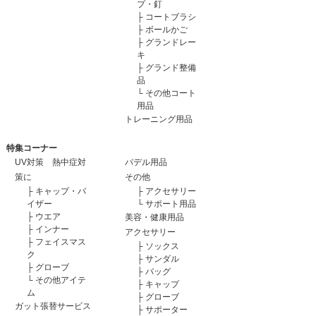
プ・釘
├
コートブラシ
├
ボールかご
├
グランドレー
キ
├
グランド整備
品
└
その他コート
用品
トレーニング用品
特集コーナー
UV対策 熱中症対
パデル用品
策に
その他
├
キャップ・バ
├
アクセサリー
イザー
└
サポート用品
├
ウエア
美容・健康用品
├
インナー
アクセサリー
├
フェイスマス
├
ソックス
ク
├
サンダル
├
グローブ
├
バッグ
└
その他アイテ
├
キャップ
ム
├
グローブ
ガット張替サービス
├
サポーター