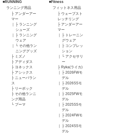
■RUNNING
■Fitness
ランニング用品
フィットネス用品
├
アンダーアー
├
ウェーブスト
マー
レッチリング
｜
├
ランニング
├
アンダーアー
シューズ
マー
｜
├
ランニング
｜
├
トレーニン
ウェア
グウェア
｜
└
その他ラン
｜
├
コンプレッ
ニンググッズ
ション
├
ミズノ
｜
└
アクセサリ
├
アディダス
ー
├
ヨネックス
├
Ryka(ライカ)
├
アシックス
｜
├
2026FWモ
├
ニューバラン
デル
ス
｜
├
2026SSモ
├
リーボック
デル
├
その他ランニ
｜
├
2025FWモ
ング用品
デル
└
プーマ
｜
├
2025SSモ
デル
｜
├
2024FWモ
デル
｜
├
2024SSモ
デル