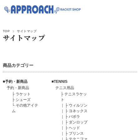
TOP
サイトマップ
サイトマップ
商品カテゴリー
■予約・新商品
■TENNIS
予約・新商品
テニス用品
├
ラケット
├
テニスラケッ
├
シューズ
ト
└
その他アイテ
｜
├
ウィルソン
ム
｜
├
ヨネックス
｜
├
バボラ
｜
├
ダンロップ
｜
├
ヘッド
｜
├
プリンス
｜
├
テクニファ