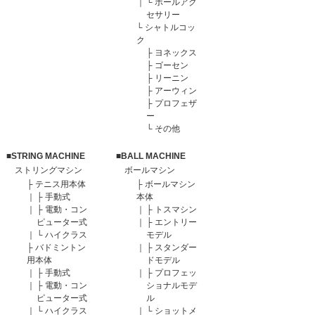
｜
└
ボールアク
セサリー
└
シャトルコッ
ク
├
ヨネックス
├
ゴーセン
├
リーニン
├
アーウィン
├
プロフェザ
ー
└
その他
■STRING MACHINE
■BALL MACHINE
ストリングマシン
ボールマシン
├
テニス用本体
├
ボールマシン
｜
├
手動式
本体
｜
├
電動・コン
｜
├
トスマシン
ピューター式
｜
├
エントリー
｜
└
ハイクラス
モデル
├
バドミントン
｜
├
スタンダー
用本体
ドモデル
｜
├
手動式
｜
├
プロフェッ
｜
├
電動・コン
ショナルモデ
ピューター式
ル
｜
└
ハイクラス
｜
└
ショットメ