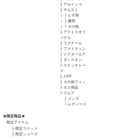
├
アルインコ
├
ザムスト
｜
├
ヒザ用
｜
├
腰用
｜
└
その他
├
アクトスオリ
ジナル
├
ラクナール
├
ファイティン
├
ドクターエア
├
ダンスキン
├
スケッチャー
ズ
├
J-FIT
├
その他フィッ
トネス用品
└
ウエア
├
メンズ
└
レディース
★限定商品★
限定アイテム
├
限定ラケット
├
限定シューズ