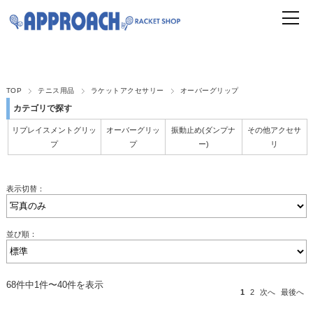
TOP
テニス用品
ラケットアクセサリー
オーバーグリップ
カテゴリで探す
リプレイスメントグリッ
オーバーグリッ
振動止め(ダンプナ
その他アクセサ
プ
プ
ー)
リ
表示切替：
並び順：
68件中1件〜40件を表示
1
2
次へ
最後へ