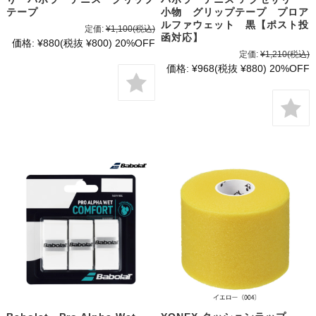
テープ
小物 グリップテープ プロア
ルファウェット 黒【ポスト投
定価:
¥1,100
(税込)
函対応】
価格:
¥880
(税抜 ¥800)
20%OFF
定価:
¥1,210
(税込)
価格:
¥968
(税抜 ¥880)
20%OFF