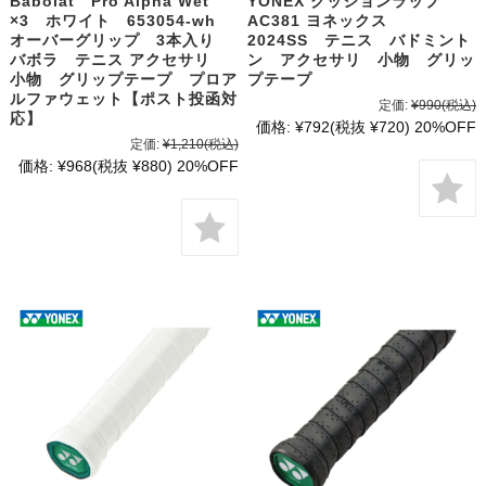
Babolat Pro Alpha Wet
YONEX クッションラップ
×3 ホワイト 653054-wh
AC381 ヨネックス
オーバーグリップ 3本入り
2024SS テニス バドミント
バボラ テニス アクセサリ
ン アクセサリ 小物 グリッ
小物 グリップテープ プロア
プテープ
ルファウェット【ポスト投函対
定価:
¥990
(税込)
応】
価格:
¥792
(税抜 ¥720)
20%OFF
定価:
¥1,210
(税込)
価格:
¥968
(税抜 ¥880)
20%OFF