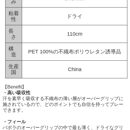
み
粘着
ドライ
性
長
110cm
さ
構
PET 100%の不織布ポリウレタン誘導品
造
生産
China
国
【Benefit】
・高い吸収性
汗を素早く吸収する不織布の薄い層がオーバーグリップに
施されているので、どのポイントでも自信を持ってプレー
できます。
・フィール
バボラのオーバーグリップの中で最も薄く、ドライなグリ