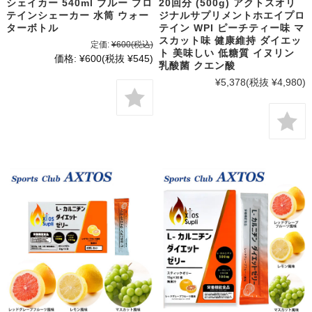
シェイカー 540ml ブルー プロ
20回分 (500g) アクトスオリ
テインシェーカー 水筒 ウォー
ジナルサプリメントホエイプロ
ターボトル
テイン WPI ピーチティー味 マ
スカット味 健康維持 ダイエッ
定価:
¥600
(税込)
ト 美味しい 低糖質 イヌリン
価格:
¥600
(税抜 ¥545)
乳酸菌 クエン酸
¥5,378
(税抜 ¥4,980)