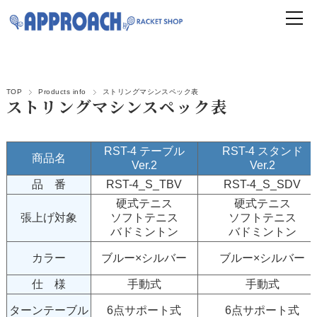
TOP
Products info
ストリングマシンスペック表
ストリングマシンスペック表
RST-4 テーブル
RST-4 スタンド
商品名
Ver.2
Ver.2
品 番
RST-4_S_TBV
RST-4_S_SDV
硬式テニス
硬式テニス
張上げ対象
ソフトテニス
ソフトテニス
バドミントン
バドミントン
カラー
ブルー×シルバー
ブルー×シルバー
仕 様
手動式
手動式
ターンテーブル
6点サポート式
6点サポート式