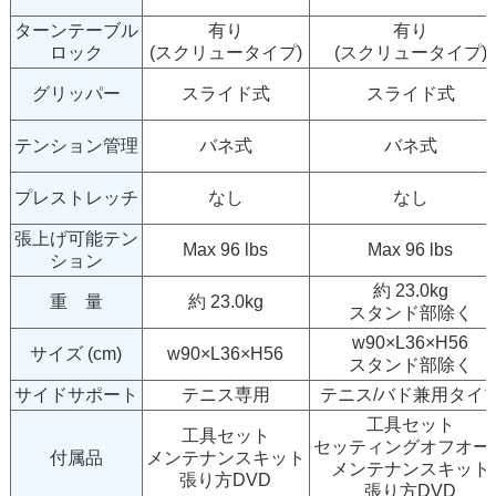
ターンテーブル
有り
有り
ロック
(スクリュータイプ)
(スクリュータイプ)
グリッパー
スライド式
スライド式
テンション管理
バネ式
バネ式
プレストレッチ
なし
なし
張上げ可能テン
Max 96 lbs
Max 96 lbs
ション
約 23.0kg
重 量
約 23.0kg
スタンド部除く
w90×L36×H56
サイズ (cm)
w90×L36×H56
スタンド部除く
サイドサポート
テニス専用
テニス/バド兼用タイ
工具セット
工具セット
セッティングオフオー
付属品
メンテナンスキット
メンテナンスキット
張り方DVD
張り方DVD