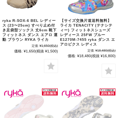
ryka R-SOX-6 BEL レディー
【サイズ交換片道送料無料】
ス (23〜25cm) すべり止め付
ライカ TENACITY (テナシテ
き足袋型ソックス 丈6cm 靴下
ィー) フィットネスシューズ
フィットネス ダンス エアロ 運
レディース 25FW ブルー
動 ブラウン RYKA ライカ
E1270M-7455 ryka ダンス エ
アロビクス レディス
定価:
¥1,650
(税込)
定価:
¥18,480
(税込)
価格:
¥1,650
(税抜 ¥1,500)
価格:
¥18,480
(税抜 ¥16,800)