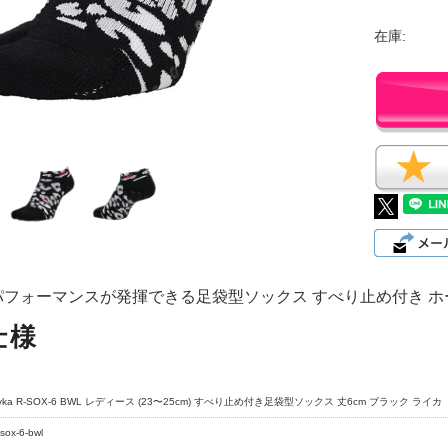
在庫:
フォーマンスが発揮できる足袋型ソックス すべり止め付き ホール
仕様
ryka R-SOX-6 BWL レディース (23〜25cm) すべり止め付き足袋型ソックス 丈6cm ブラック ライカ
-sox-6-bwl