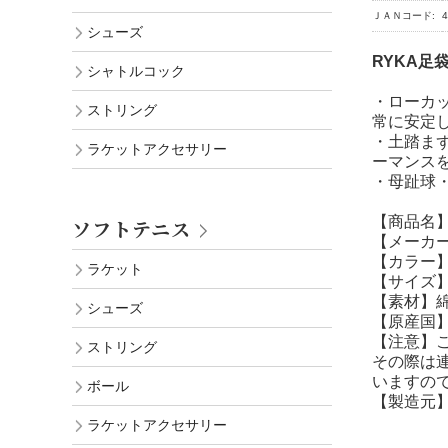
ＪＡＮコード:
4
シューズ
RYKA足
シャトルコック
・ローカ
ストリング
常に安定
・土踏ま
ラケットアクセサリー
ーマンス
・母趾球
【商品名】
ソフトテニス
【メーカー
【カラー】
ラケット
【サイズ】
【素材】
シューズ
【原産国
【注意】
ストリング
その際は
いますの
ボール
【製造元
ラケットアクセサリー