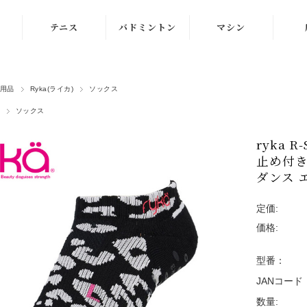
テニス
バドミントン
マシン
ラケット
ラケット
ストリングマシン
用品
Ryka(ライカ)
ソックス
シューズ
シューズ
ボールマシン
ソックス
ストリング
ストリング
マシン紹介動画
ryka 
テニスボール
シャトルコック
修理メンテナンス
止め付き
受付
ダンス 
ウェア
ウェア
定価:
アクセサリ
アクセサリ
価格:
バッグ
型番：
JANコード
数量: