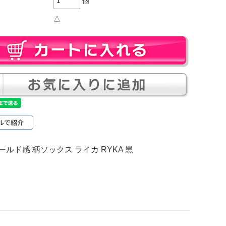
個
△
ド感 柄ソックス ライカ RYKA 黒