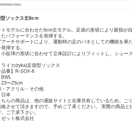
530858015681
袋型ソックス丈6cｍ
ットモデルに合わせた6cm丈モデル。足袋の形状により親指が
したパフォーマンスを発揮する。
ずアーチサポートにより、運動時の足のバネとしての機能を果
を発揮する。
・小趾球の形状に合わせて立体設計によりフィットし、シュー
ライカ(ryka)足袋型ソックス
品番】R-SOX-6
BWL
23〜25cm
綿・アクリル・その他
】日本
こちらの商品は、他の通販サイトと在庫共有しているため、ご
連絡させて頂きますので、予めご了承ください。 実際の商品と
で、ご了承下さい。
】ゼット株式会社