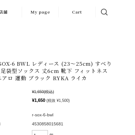
店舗
My page
Cart
大阪店
京都店
岐阜店
R-SOX-6 BWL レディース (23〜25cm) すべり
足袋型ソックス 丈6cm 靴下 フィットネス
エアロ 運動 ブラック RYKA ライカ
¥1,650
(税込)
¥1,650
(税抜 ¥1,500)
r-sox-6-bwl
：
4530858015681