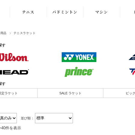
テニス
バドミントン
マシン
ラケット
ラケット
ストリングマシン
ス用品
テニスラケット
シューズ
シューズ
ボールマシン
探す
ストリング
ストリング
マシン紹介動画
テニスボール
シャトルコック
修理メンテナンス
受付
ウェア
ウェア
探す
アクセサリ
アクセサリ
限定ラケット
SALE ラケット
ビッ
バッグ
並び順：
〜40件を表示