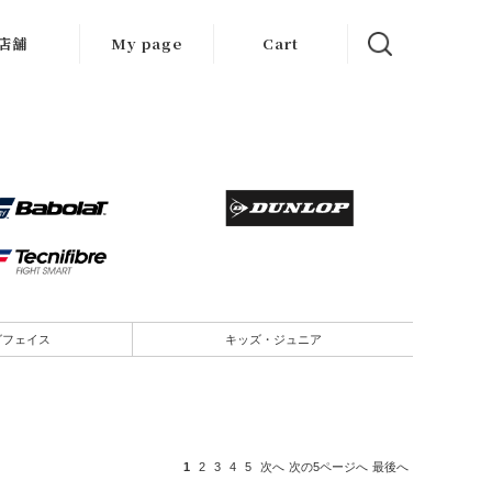
店舗
My page
Cart
大阪店
京都店
岐阜店
グフェイス
キッズ・ジュニア
1
2
3
4
5
次へ
次の5ページへ
最後へ