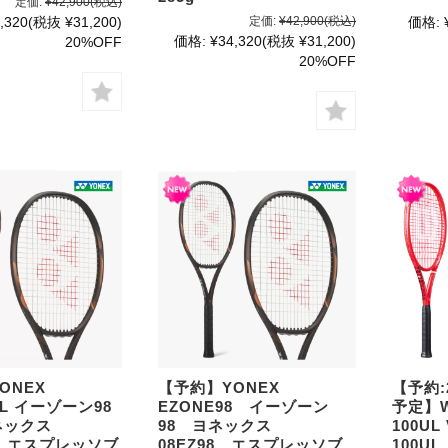
定価:
¥42,900
(税込)
,320
(税抜 ¥31,200)
定価:
¥42,900
(税込)
価格:
価格:
¥34,320
(税抜 ¥31,200)
20%OFF
20%OFF
YONEX
【予約】YONEX
【予約:
8L イーゾーン98
EZONE98 イーゾーン
予定】W
ネックス
98 ヨネックス
100U
8L エスプレッソブ
08EZ98 エスプレッソブ
100U