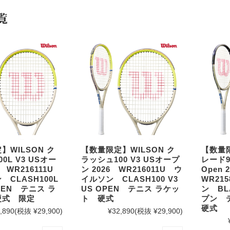
覧
】WILSON ク
【数量限定】WILSON ク
【数量限
0L V3 USオー
ラッシュ100 V3 USオープ
レード98
6 WR216111U
ン 2026 WR216011U ウ
Open 
CLASH100L
イルソン CLASH100 V3
WR21
OPEN テニス ラ
US OPEN テニス ラケッ
ン BL
硬式 限定
ト 硬式
プン 
硬式
,890
(税抜 ¥29,900)
¥32,890
(税抜 ¥29,900)