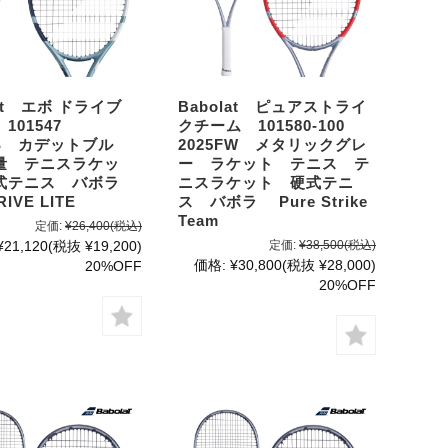
lat エボ ドライブ
Babolat ピュアストライ
101547
クチーム 101580-100
SS カデットブル
2025FW メタリックグレ
量 テニスラケッ
ー ラケット テニス テ
式テニス バボラ
ニスラケット 硬式テニ
RIVE LITE
ス バボラ Pure Strike
Team
定価:
¥26,400
(税込)
¥21,120
(税抜 ¥19,200)
定価:
¥38,500
(税込)
価格:
¥30,800
(税抜 ¥28,000)
20%OFF
20%OFF