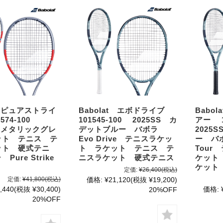
t ピュアストライ
Babolat エボドライブ
Babo
1574-100
101545-100 2025SS カ
アー 1
W メタリックグレ
デットブルー バボラ
2025
ット テニス テ
Evo Drive テニスラケッ
ー バボ
ット 硬式テニ
ト ラケット テニス テ
Tour
Pure Strike
ニスラケット 硬式テニス
ケット
ケット
定価:
¥26,400
(税込)
定価:
¥41,800
(税込)
価格:
¥21,120
(税抜 ¥19,200)
,440
(税抜 ¥30,400)
価格:
20%OFF
20%OFF