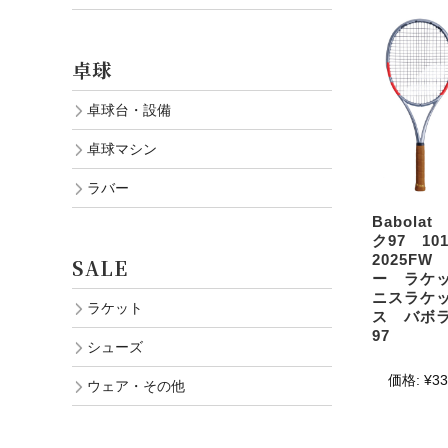
卓球
卓球台・設備
卓球マシン
ラバー
Babola
ク97 10
2025F
SALE
ー ラケ
ニスラケ
ラケット
ス バボラ 
97
シューズ
価格:
¥33
ウェア・その他