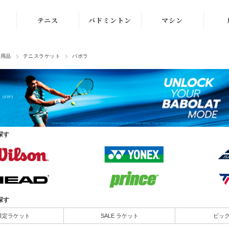
テニス
バドミントン
マシン
ラケット
ラケット
ストリングマシン
ス用品
テニスラケット
バボラ
シューズ
シューズ
ボールマシン
ストリング
ストリング
マシン紹介動画
テニスボール
シャトルコック
修理メンテナンス
受付
探す
ウェア
ウェア
アクセサリ
アクセサリ
バッグ
探す
限定ラケット
SALE ラケット
ビッ