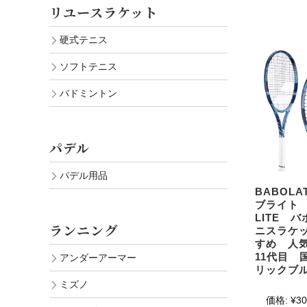
リユースラケット
硬式テニス
ソフトテニス
バドミントン
パデル
パデル用品
BABOL
ブライト P
LITE バ
ランニング
ニスラケ
すめ 人気 
11代目 
アンダーアーマー
リックブ
ミズノ
価格:
¥30