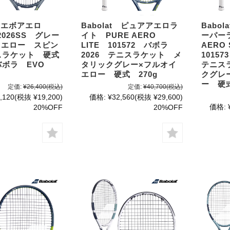
at エボアエロ
Babolat ピュアアエロラ
Babo
 2026SS グレー
イト PURE AERO
ーパー
イエロー スピン
LITE 101572 バボラ
AERO 
スラケット 硬式
2026 テニスラケット メ
1015
ボラ EVO
タリックグレー×フルオイ
テニス
エロー 硬式 270g
クグレ
ー 硬
定価:
¥26,400
(税込)
定価:
¥40,700
(税込)
,120
(税抜 ¥19,200)
価格:
¥32,560
(税抜 ¥29,600)
価格:
20%OFF
20%OFF