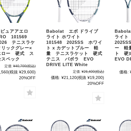
at ピュアアエロ
Babolat エボ ドライブ
Babo
ERO 101569
ライト ホワイト
ライト 
026 テニスラケ
101548 2025SS ホワイ
2025
タリックグレー×
ト x カデットブルー 軽
ー 軽
エロー 硬式 ス
量 テニスラケット 硬式
ト 硬
金スペック
テニス バボラ EVO
EVO D
DRIVE LITE White
定価:
¥40,700
(税込)
,560
(税抜 ¥29,600)
定価:
¥26,400
(税込)
価格:
価格:
¥21,120
(税抜 ¥19,200)
20%OFF
20%OFF