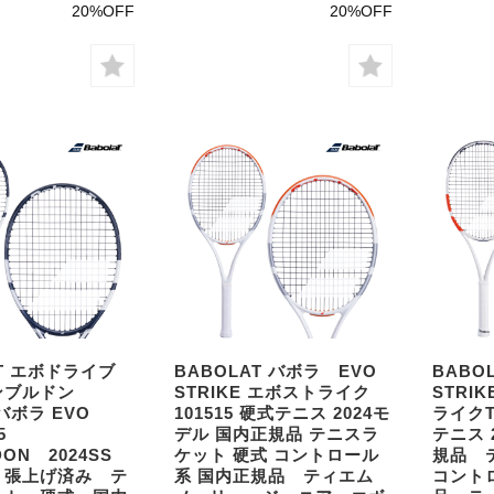
20%OFF
20%OFF
AT エボドライブ
BABOLAT バボラ EVO
BABO
ィンブルドン
STRIKE エボストライク
STRI
 バボラ EVO
101515 硬式テニス 2024モ
ライクT
5
デル 国内正規品 テニスラ
テニス 
DON 2024SS
ケット 硬式 コントロール
規品 
 張上げ済み テ
系 国内正規品 ティエム
コント