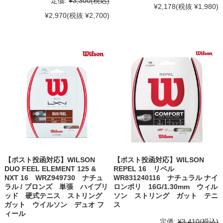
定価:
¥3,300
(税込)
¥2,178
(税抜 ¥1,980)
¥2,970
(税抜 ¥2,700)
【ポスト投函対応】WILSON
【ポスト投函対応】WILSON
DUO FEEL ELEMENT 125 &
REPEL 16 リペル
NXT 16 WRZ949730 ナチュ
WR831240116 ナチュラル ナイ
ラル / ブロンズ 単張 ハイブリ
ロンポリ 16G/1.30mm ウィル
ッド 硬式テニス ストリング
ソン ストリング ガット テニ
ガット ウイルソン デュオ フ
ス
ィール
定価:
¥3,410
(税込)