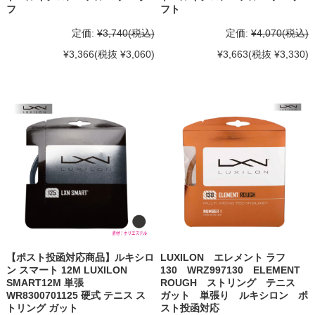
フ
フト
定価:
¥3,740
(税込)
定価:
¥4,070
(税込)
¥3,366
(税抜 ¥3,060)
¥3,663
(税抜 ¥3,330)
【ポスト投函対応商品】ルキシロ
LUXILON エレメント ラフ
ン スマート 12M LUXILON
130 WRZ997130 ELEMENT
SMART12M 単張
ROUGH ストリング テニス
WR8300701125 硬式 テニス ス
ガット 単張り ルキシロン ポ
トリング ガット
スト投函対応