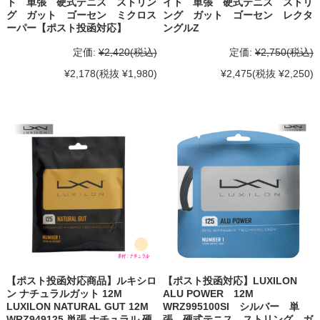
ト 単張 硬式テニス ストリン
イト 単張 硬式テニス ストリ
グ ガット ゴーセン ミクロス
ング ガット ゴーセン レクタ
ーパー【ポスト投函対応】
ングルZ
定価:
¥2,420
(税込)
定価:
¥2,750
(税込)
¥2,178
(税抜 ¥1,980)
¥2,475
(税抜 ¥2,250)
【ポスト投函対応商品】ルキシロ
【ポスト投函対応】LUXILON
ン ナチュラルガット 12M
ALU POWER 12M
LUXILON NATURAL GUT 12M
WRZ995100SI シルバー 単
WRZ949125 単張 ナチュラル 硬
張 硬式テニス ストリング ガ