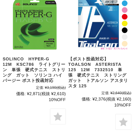
SOLINCO HYPER-G
【ポスト投函対応】
12M KSC786 ライトグリー
TOALSON ASTERISTA
ン 単張 硬式テニス ストリ
125 12M 7332510 単
ング ガット ソリンコ ハイ
張 硬式テニス ストリング
パージー ポスト投函対応
ガット トアルソン アスタリ
スタ 125
定価:
¥3,190
(税込)
定価:
¥2,640
(税込)
価格:
¥2,871
(税抜 ¥2,610)
価格:
¥2,376
(税抜 ¥2,160)
10%OFF
10%OFF