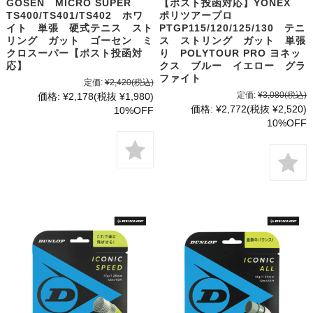
GOSEN MICRO SUPER
【ポスト投函対応】YONEX
TS400/TS401/TS402 ホワ
ポリツアープロ
イト 単張 硬式テニス スト
PTGP115/120/125/130 テニ
リング ガット ゴーセン ミ
ス ストリング ガット 単張
クロスーパー【ポスト投函対
り POLYTOUR PRO ヨネッ
応】
クス ブルー イエロー グラ
ファイト
定価:
¥2,420
(税込)
定価:
¥3,080
(税込)
価格:
¥2,178
(税抜 ¥1,980)
価格:
¥2,772
(税抜 ¥2,520)
10%OFF
10%OFF