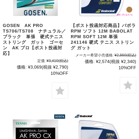
GOSEN AK PRO
【ポスト投函対応商品】バボラ
TS706/TS708 ナチュラル／
RPM ソフト 12M BABOLAT
ブラック 単張 硬式テニス
RPM SOFT 12M 単張
ストリング ガット ゴーセ
241146 硬式 テニス ストリン
ン AK プロ【ポスト投函対
グ ガット
応】
メーカー希望小売価格:
¥2,860
(税込)
定価:
¥3,410
(税込)
価格:
¥2,574
(税抜 ¥2,340)
価格:
¥3,069
(税抜 ¥2,790)
10%OFF
10%OFF