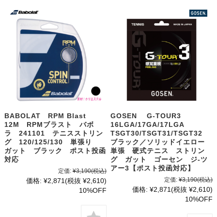
BABOLAT RPM Blast
GOSEN G-TOUR3
12M RPMブラスト バボ
16LGA/17GA/17LGA
ラ 241101 テニスストリン
TSGT30/TSGT31/TSGT32
グ 120/125/130 単張り
ブラック／ソリッドイエロー
ガット ブラック ポスト投函
単張 硬式テニス ストリン
対応
グ ガット ゴーセン ジ-ツ
アー3【ポスト投函対応】
定価:
¥3,190
(税込)
定価:
¥3,190
(税込)
価格:
¥2,871
(税抜 ¥2,610)
価格:
¥2,871
(税抜 ¥2,610)
10%OFF
10%OFF