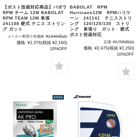
【ポスト投函対応商品】バボラ
BABOLAT RPM
RPM チーム 12M BABOLAT
Hurricane12M RPMハリケ
RPM TEAM 12M 単張
ーン 241141 テニスストリ
241108 硬式 テニス ストリン
ング 120/125/130 ストリ
グ ガット
ング 単張り ガット 硬式
ポスト投函対応
メーカー希望小売価格:
¥2,640
(税込)
定価:
¥2,750
(税込)
価格:
¥2,376
(税抜 ¥2,160)
価格:
¥2,475
(税抜 ¥2,250)
10%OFF
10%OFF