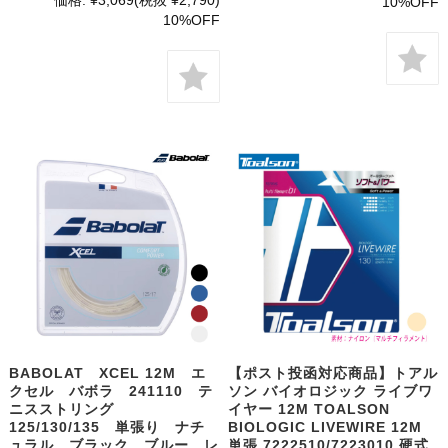
価格:
¥3,069
(税抜 ¥2,790)
10%OFF
10%OFF
BABOLAT XCEL 12M エ
【ポスト投函対応商品】トアル
クセル バボラ 241110 テ
ソン バイオロジック ライブワ
ニスストリング
イヤー 12M TOALSON
125/130/135 単張り ナチ
BIOLOGIC LIVEWIRE 12M
ュラル ブラック ブルー レ
単張 7222510/7223010 硬式