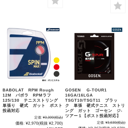
BABOLAT RPM Rough
GOSEN G-TOUR1
12M バボラ RPMラフ
16GA/16LGA
125/130 テニスストリング
TSGT10/TSGT11 ブラッ
単張り 硬式 ガット ポスト
ク 単張 硬式テニス ストリ
投函対応
ング ガット ゴーセン ジ-
ツアー１【ポスト投函対応】
定価:
¥3,300
(税込)
定価:
¥3,630
(税込)
価格:
¥2,970
(税抜 ¥2,700)