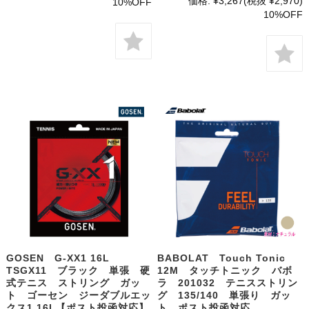
価格:
¥3,267
(税抜 ¥2,970)
10%OFF
10%OFF
GOSEN G-XX1 16L
BABOLAT Touch Tonic
TSGX11 ブラック 単張 硬
12M タッチトニック バボ
式テニス ストリング ガッ
ラ 201032 テニスストリン
ト ゴーセン ジーダブルエッ
グ 135/140 単張り ガッ
クス1 16L【ポスト投函対応】
ト ポスト投函対応