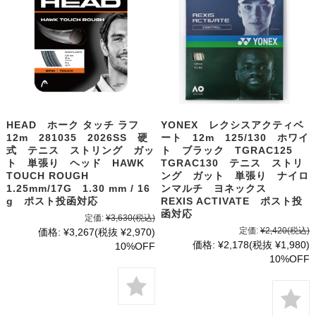
HEAD ホーク タッチ ラフ
YONEX レクシスアクティベ
12m 281035 2026SS 硬
ート 12m 125/130 ホワイ
式 テニス ストリング ガッ
ト ブラック TGRAC125
ト 単張り ヘッド HAWK
TGRAC130 テニス ストリ
TOUCH ROUGH
ング ガット 単張り ナイロ
1.25mm/17G 1.30 mm / 16
ンマルチ ヨネックス
g ポスト投函対応
REXIS ACTIVATE ポスト投
函対応
定価:
¥3,630
(税込)
定価:
¥2,420
(税込)
価格:
¥3,267
(税抜 ¥2,970)
価格:
¥2,178
(税抜 ¥1,980)
10%OFF
10%OFF