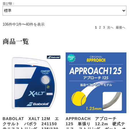
並び順：
106件中1件〜40件を表示
1
2
3
次へ
最後へ
商品一覧
BABOLAT XALT 12M エ
APPROACH アプローチ
クサルト バボラ 241150
125 単張り 12.2m 硬式テ
テニスストリング 125/130
ニス ストリング ガット オ