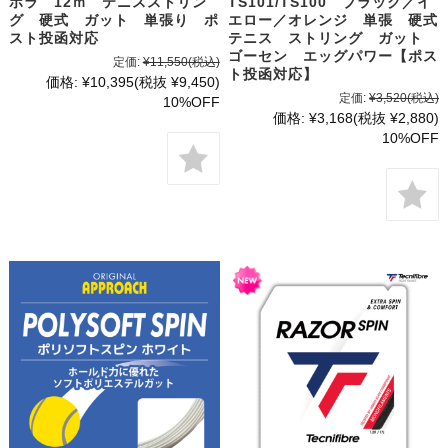
ボラ 12ｍ テニスストリン
TS101/TS100 ブラック／イ
グ 硬式 ガット 単張り ポ
エロー／オレンジ 単張 硬式
スト投函対応
テニス ストリング ガット
ゴーセン エッグパワー【ポス
定価:
¥11,550
(税込)
ト投函対応】
価格:
¥10,395
(税抜 ¥9,450)
定価:
¥3,520
(税込)
10%OFF
価格:
¥3,168
(税抜 ¥2,880)
10%OFF