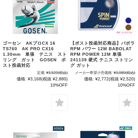
ゴーセン AKプロCX 16
【ポスト投函対応商品】バボラ
TS760 AK PRO CX16
RPM パワー 12M BABOLAT
1.30mm 単張 テニス スト
RPM POWER 12M 単張
リング ガット GOSEN ポ
241139 硬式 テニス ストリン
スト投函対応
グ ガット
定価:
¥3,520
(税込)
メーカー希望小売価格:
¥3,080
(税込)
価格:
¥3,168
(税抜 ¥2,880)
価格:
¥2,772
(税抜 ¥2,520)
10%OFF
10%OFF