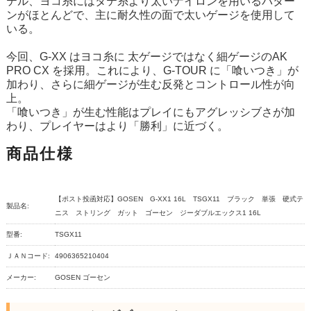
テル、ヨコ糸にはタテ糸より太いナイロンを用いるパター
ンがほとんどで、主に耐久性の面で太いゲージを使用して
いる。
今回、G-XX はヨコ糸に 太ゲージではなく細ゲージのAK
PRO CX を採用。これにより、G-TOUR に「喰いつき」が
加わり、さらに細ゲージが生む反発とコントロール性が向
上。
「喰いつき」が生む性能はプレイにもアグレッシブさが加
わり、プレイヤーはより「勝利」に近づく。
商品仕様
【ポスト投函対応】GOSEN G-XX1 16L TSGX11 ブラック 単張 硬式テ
製品名:
ニス ストリング ガット ゴーセン ジーダブルエックス1 16L
型番:
TSGX11
ＪＡＮコード:
4906365210404
メーカー:
GOSEN ゴーセン