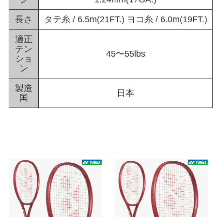
長さ
タテ糸 / 6.5m(21FT.) ヨコ糸 / 6.0m(19FT.)
適正
テン
45〜55lbs
ショ
ン
製造
日本
国