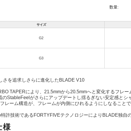
数量:
サイズ
G2
G3
らしさを追求しさらに進化したBLADE V10
RBO TAPERにより、21.5mmから20.5mmへと変化するフレ
載のStableFeelがさらにアップデートし揺るぎない安定感と
OPのフレーム構造が、フレームが内側にひれるようにしなること
。
Nの特許技術であるFORTYFIVEテクノロジーによりBLADE
仕様