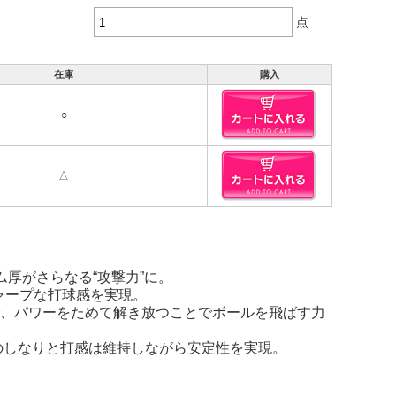
点
在庫
購入
○
△
ーム厚がさらなる“攻撃力”に。
シャープな打球感を実現。
で、パワーをためて解き放つことでボールを飛ばす力
独自のしなりと打感は維持しながら安定性を実現。