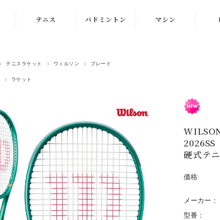
テニス
バドミントン
マシン
ラケット
ラケット
ストリングマシン
テニスラケット
ウィルソン
ブレード
シューズ
シューズ
ボールマシン
ラケット
ストリング
ストリング
マシン紹介動画
テニスボール
シャトルコック
修理メンテナンス
受付
WILSO
ウェア
ウェア
2026
アクセサリ
アクセサリ
硬式テニス
バッグ
価格:
メーカー：
型番：