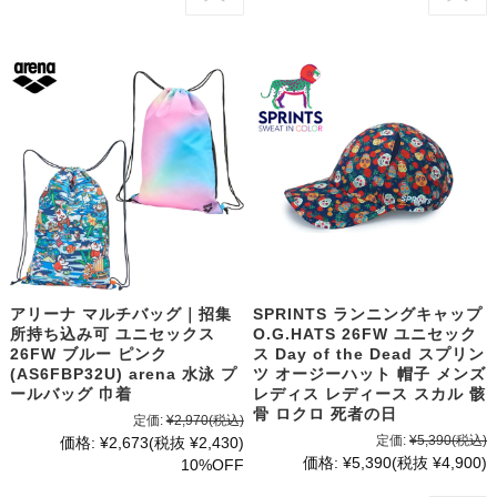
アリーナ マルチバッグ｜招集
SPRINTS ランニングキャップ
所持ち込み可 ユニセックス
O.G.HATS 26FW ユニセック
26FW ブルー ピンク
ス Day of the Dead スプリン
(AS6FBP32U) arena 水泳 プ
ツ オージーハット 帽子 メンズ
ールバッグ 巾着
レディス レディース スカル 骸
骨 ロクロ 死者の日
定価:
¥2,970
(税込)
定価:
¥5,390
(税込)
価格:
¥2,673
(税抜 ¥2,430)
価格:
¥5,390
(税抜 ¥4,900)
10%OFF