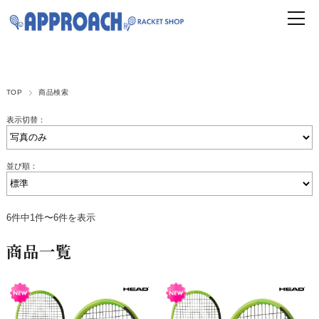
TOP
商品検索
表示切替：
並び順：
6件中1件〜6件を表示
商品一覧