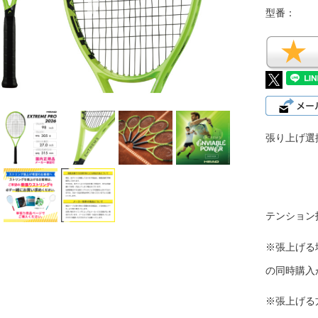
型番：
張り上げ選
テンション
※張上げる
の同時購入
※張上げる