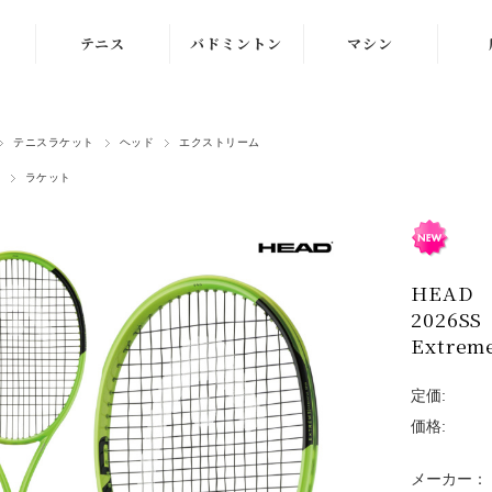
テニス
バドミントン
マシン
ラケット
ラケット
ストリングマシン
テニスラケット
ヘッド
エクストリーム
シューズ
シューズ
ボールマシン
ラケット
ストリング
ストリング
マシン紹介動画
テニスボール
シャトルコック
修理メンテナンス
受付
HEAD
ウェア
ウェア
2026
アクセサリ
アクセサリ
Extrem
バッグ
定価:
価格:
メーカー：