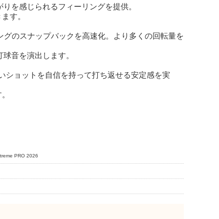
つながりを感じられるフィーリングを提供。
きます。
ングのスナップバックを高速化。より多くの回転量を
な打球音を演出します。
けず、重いショットを自信を持って打ち返せる安定感を実
す。
me PRO 2026