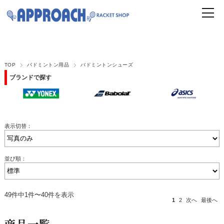
TOP
バドミントン用品
バドミントンシューズ
ブランドで探す
表示切替：
並び順：
49件中1件〜40件を表示
1
2
次へ
最後へ
商品一覧