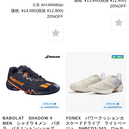
価格:
¥13,640
(税抜 ¥12,400)
定価:
¥17,600
(税込)
20%OFF
価格:
¥14,080
(税抜 ¥12,800)
20%OFF
BABOLAT SHADOW 4
YONEX パワークッションカ
MEN シャドウ４メン バボ
スケードドライブ ライトベー
ラ バドミントンシューズ
ジュ SHBCD3-343 ローカ