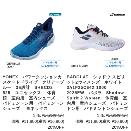
YONEX パワークッションカ
BABOLAT シャドウ スピリ
スケードドライブ クリアーブ
ット2ウィメンズ ホワイト
ルー 3E設計 SHBCD2-
3A1F25C642-1000
525 ユニセックス 体育
2025FW バボラ Shadow
館 室内用 室内シューズ
Spirit 2 Women 体育館 室
バドミントン用 バドミントン
内用 室内シューズ バドミン
シューズ ヨネックス
トン用 バドミントンシューズ
定価:
¥14,850
(税込)
定価:
¥14,850
(税込)
価格:
¥11,880
(税抜 ¥10,800)
価格:
¥11,880
(税抜 ¥10,800)
20%OFF
20%OFF