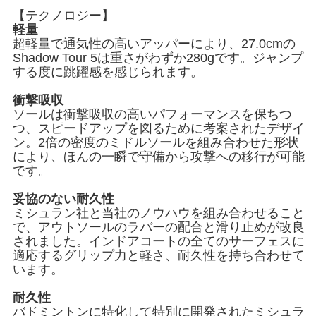
【テクノロジー】
軽量
超軽量で通気性の高いアッパーにより、27.0cmの
Shadow Tour 5は重さがわずか280gです。ジャンプ
する度に跳躍感を感じられます。
衝撃吸収
ソールは衝撃吸収の高いパフォーマンスを保ちつ
つ、スピードアップを図るために考案されたデザイ
ン。2倍の密度のミドルソールを組み合わせた形状
により、ほんの一瞬で守備から攻撃への移行が可能
です。
妥協のない耐久性
ミシュラン社と当社のノウハウを組み合わせること
で、アウトソールのラバーの配合と滑り止めが改良
されました。インドアコートの全てのサーフェスに
適応するグリップ力と軽さ、耐久性を持ち合わせて
います。
耐久性
バドミントンに特化して特別に開発されたミシュラ