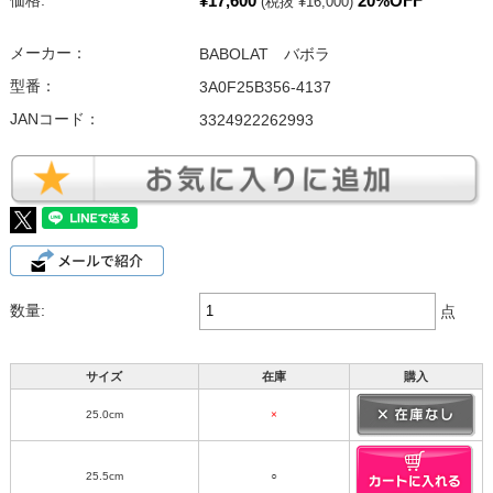
¥17,600
20%OFF
価格:
(税抜 ¥16,000)
メーカー：
BABOLAT バボラ
型番：
3A0F25B356-4137
JANコード：
3324922262993
数量:
点
サイズ
在庫
購入
25.0cm
×
25.5cm
○