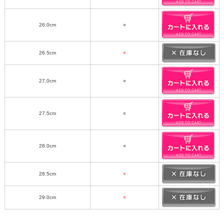
26.0cm
○
26.5cm
×
27.0cm
○
27.5cm
○
28.0cm
○
28.5cm
×
29.0cm
×