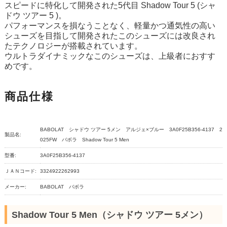
スピードに特化して開発された5代目 Shadow Tour 5 (シャ
ドウ ツアー 5 )。
パフォーマンスを損なうことなく、軽量かつ通気性の高い
シューズを目指して開発されたこのシューズには改良され
たテクノロジーが搭載されています。
ウルトラダイナミックなこのシューズは、上級者におすす
めです。
商品仕様
BABOLAT シャドウ ツアー 5メン アルジェ×ブルー 3A0F25B356-4137 2
製品名:
025FW バボラ Shadow Tour 5 Men
型番:
3A0F25B356-4137
ＪＡＮコード:
3324922262993
メーカー:
BABOLAT バボラ
Shadow Tour 5 Men（シャドウ ツアー 5メン）