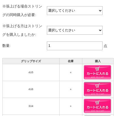
※張上げる場合ストリン
グの同時購入が必要:
※張上げる方はストリン
グを購入しましたか:
数量:
点
グリップサイズ
在庫
購入
4U5
○
4U6
○
3U4
○