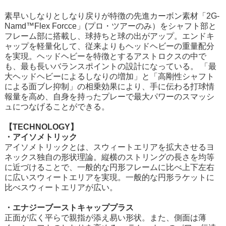
素早いしなりとしなり戻りが特徴の先進カーボン素材「2G-
Namd™Flex Forcce」(プロ・ツアーのみ）をシャフト部と
フレーム部に搭載し、球持ちと球の出がアップ。エンドキ
ャップを軽量化して、従来よりもヘッドヘビーの重量配分
を実現。ヘッドヘビーを特徴とするアストロクスの中で
も、最も長いバランスポイントの設計になっている。 「最
大ヘッドヘビーによるしなりの増加」と「高剛性シャフト
による面ブレ抑制」の相乗効果により、手に伝わる打球情
報量を高め、自身を持ったプレーで最大パワーのスマッシ
ュにつなげることができる。
【TECHNOLOGY】
・アイソメトリック
アイソメトリックとは、スウィートエリアを拡大させるヨ
ネックス独自の形状理論。縦横のストリングの長さを均等
に近づけることで、一般的な円形フレームに比べ上下左右
に広いスウィートエリアを実現。一般的な円形ラケットに
比べスウィートエリアが広い。
・エナジーブーストキャッププラス
正面が広く平らで親指が添え易い形状。また、側面は薄