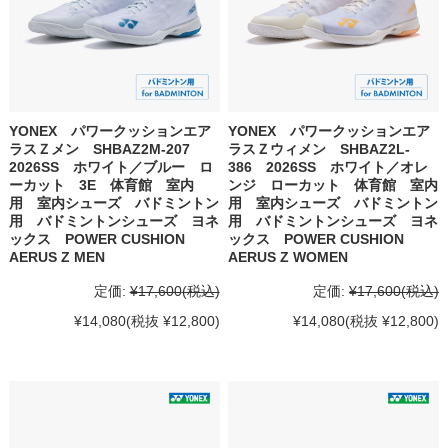
YONEX パワークッションエア
YONEX パワークッションエア
ラスＺメン SHBAZ2M-207
ラスＺウィメン SHBAZ2L-
2026SS ホワイト／ブルー ロ
386 2026SS ホワイト／オレ
ーカット 3E 体育館 室内
ンジ ローカット 体育館 室内
用 室内シューズ バドミントン
用 室内シューズ バドミントン
用 バドミントンシューズ ヨネ
用 バドミントンシューズ ヨネ
ックス POWER CUSHION
ックス POWER CUSHION
AERUS Z MEN
AERUS Z WOMEN
定価:
¥17,600
(税込)
定価:
¥17,600
(税込)
¥14,080
(税抜 ¥12,800)
¥14,080
(税抜 ¥12,800)