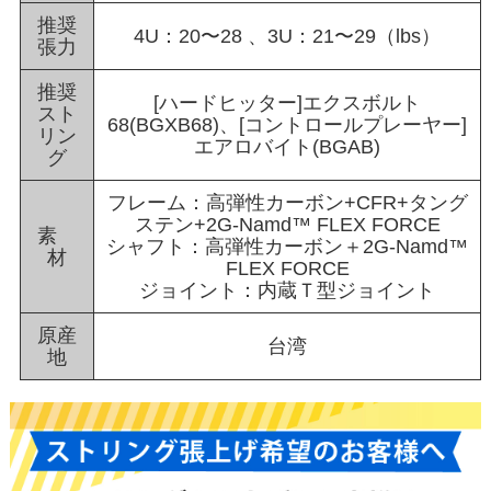
推奨
4U：20〜28 、3U：21〜29（lbs）
張力
推奨
[ハードヒッター]エクスボルト
スト
68(BGXB68)、[コントロールプレーヤー]
リン
エアロバイト(BGAB)
グ
フレーム：高弾性カーボン+CFR+タング
ステン+2G-Namd™ FLEX FORCE
素
シャフト：高弾性カーボン＋2G-Namd™
材
FLEX FORCE
ジョイント：内蔵Ｔ型ジョイント
原産
台湾
地