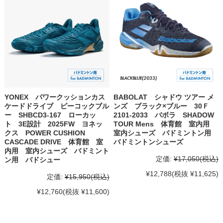
YONEX パワークッションカス
BABOLAT シャドウ ツアー メ
ケードドライブ ピーコックブル
ンズ ブラック×ブルー 30Ｆ
ー SHBCD3-167 ローカッ
2101-2033 バボラ SHADOW
ト 3E設計 2025FW ヨネッ
TOUR Mens 体育館 室内用
クス POWER CUSHION
室内シューズ バドミントン用
CASCADE DRIVE 体育館 室
バドミントンシューズ
内用 室内シューズ バドミント
定価:
¥17,050
(税込)
ン用 バドシュー
¥12,788
(税抜 ¥11,625)
定価:
¥15,950
(税込)
¥12,760
(税抜 ¥11,600)