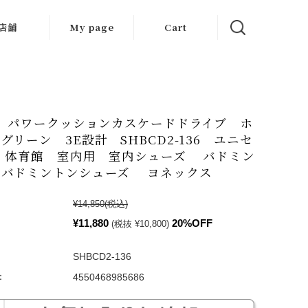
店舗
My page
Cart
大阪店
京都店
X パワークッションカスケードドライブ ホ
岐阜店
グリーン 3E設計 SHBCD2-136 ユニセ
 体育館 室内用 室内シューズ バドミン
 バドミントンシューズ ヨネックス
¥14,850
(税込)
¥11,880
20%OFF
(税抜 ¥10,800)
SHBCD2-136
：
4550468985686