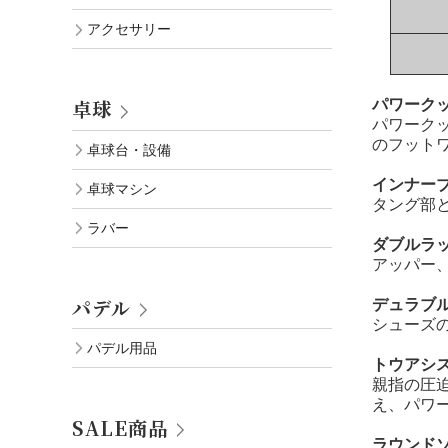
アクセサリー
卓球
パワーク
パワーク
のフット
卓球台・設備
インナー
卓球マシン
タング部
ラバー
ダブルラ
アッパー
パデル
デュラブ
シューズ
パデル用品
トウアシ
親指の圧
え、パワ
SALE商品
ラウンド