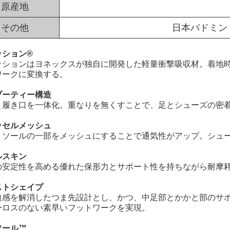
原産地
その他
日本バドミン
ッション®
ッションはヨネックスが独自に開発した軽量衝撃吸収材。着地
ワークに変換する。
ブーティー構造
と履き口を一体化。重なりを無くすことで、足とシューズの密
ッセルメッシュ
、ソールの一部をメッシュにすることで通気性がアップ。シュ
ルスキン
の安定性を高める優れた保形力とサポート性を持ちながら耐摩
ストシェイプ
迫感を解消したつま先設計とし、かつ、中足部とかかと部のサ
ーロスのない素早いフットワークを実現。
ソール™