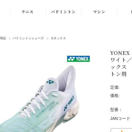
テニス
バドミントン
マシン
ラケット
ラケット
ストリングマシン
用品
バドミントンシューズ
ヨネックス
シューズ
シューズ
ボールマシン
YONE
ストリング
ストリング
マシン紹介動画
ワイト／
テニスボール
シャトルコック
ックス
修理メンテナンス
トン用
受付
ウェア
ウェア
定価:
アクセサリ
アクセサリ
価格:
バッグ
型番：
JANコード