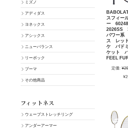
ミズノ
BABOL
アディダス
スフィー
ー 6024
ヨネックス
2026SS
パワー系
アシックス
ス レッ
ケ バド
ニューバランス
ケット バ
FEEL FU
リーボック
定価:
¥2
プーマ
¥2
その他商品
フィットネス
ウェーブストレッチリング
アンダーアーマー