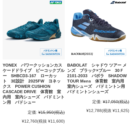
YONEX パワークッションカス
BABOLAT シャドウ ツアー メ
ケードドライブ ピーコックブル
ンズ ブラック×ブルー 30Ｆ
ー SHBCD3-167 ローカッ
2101-2033 バボラ SHADOW
ト 3E設計 2025FW ヨネッ
TOUR Mens 体育館 室内用
クス POWER CUSHION
室内シューズ バドミントン用
CASCADE DRIVE 体育館 室
バドミントンシューズ
内用 室内シューズ バドミント
定価:
¥17,050
(税込)
ン用 バドシュー
¥12,788
(税抜 ¥11,625)
定価:
¥15,950
(税込)
¥12,760
(税抜 ¥11,600)