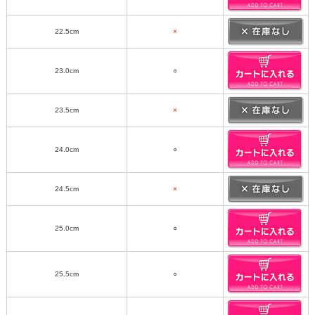
22.5cm
×
23.0cm
○
23.5cm
×
24.0cm
○
24.5cm
×
25.0cm
○
25.5cm
○