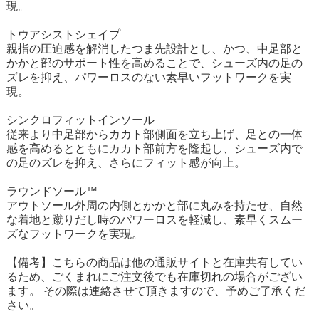
現。
トウアシストシェイプ
親指の圧迫感を解消したつま先設計とし、かつ、中足部と
かかと部のサポート性を高めることで、シューズ内の足の
ズレを抑え、パワーロスのない素早いフットワークを実
現。
シンクロフィットインソール
従来より中足部からカカト部側面を立ち上げ、足との一体
感を高めるとともにカカト部前方を隆起し、シューズ内で
の足のズレを抑え、さらにフィット感が向上。
ラウンドソール™
アウトソール外周の内側とかかと部に丸みを持たせ、自然
な着地と蹴りだし時のパワーロスを軽減し、素早くスムー
ズなフットワークを実現。
【備考】こちらの商品は他の通販サイトと在庫共有してい
るため、ごくまれにご注文後でも在庫切れの場合がござい
ます。 その際は連絡させて頂きますので、予めご了承くだ
さい。