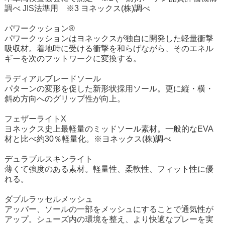
調べ JIS法準用 ※3 ヨネックス(株)調べ
パワークッション®
パワークッションはヨネックスが独自に開発した軽量衝撃
吸収材。着地時に受ける衝撃を和らげながら、そのエネル
ギーを次のフットワークに変換する。
ラディアルブレードソール
パターンの変形を促した新形状採用ソール。更に縦・横・
斜め方向へのグリップ性が向上。
フェザーライトX
ヨネックス史上最軽量のミッドソール素材。一般的なEVA
材と比べ約30％軽量化。※ヨネックス(株)調べ
デュラブルスキンライト
薄くて強度のある素材。軽量性、柔軟性、フィット性に優
れる。
ダブルラッセルメッシュ
アッパー、ソールの一部をメッシュにすることで通気性が
アップ。シューズ内の環境を整え、より快適なプレーを実