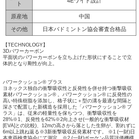
4Eワイド設計
ト
原産地
中国
その他
日本バドミントン協会審査合格品
【TECHNOLOGY】
3Dパワーカーボン
平面状のパワーカーボンを立ち上げた形状にすることで立
体的となり剛性が向上。
パワークッション® プラス
ヨネックス独自の衝撃吸収性と反発性を併せ持つ衝撃吸収
素材パワークッション® 。パワークッション® に反発性の
高い特殊樹脂を添加し、格子状に＋型の溝を最適な間隔と
深さで配置した新構造を採用した「パワークッション® プ
ラス」は、従来の軽量性を保ちつつ、衝撃吸収性を
28%※1、反発性を62%※2向上させ(一般的な衝撃吸収材
[EVA]との比較)、12mの高さから落とした生卵が、割れずに
6m以上跳ね返る※3新衝撃吸収反発素材です。 ※1 (一財)日
本車両検査協会にて測定 ※2 (一財)ボーケン品質評価機構