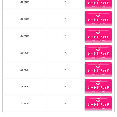
26.0cm
○
26.5cm
○
27.0cm
○
27.5cm
○
28.0cm
○
28.5cm
○
29.0cm
○