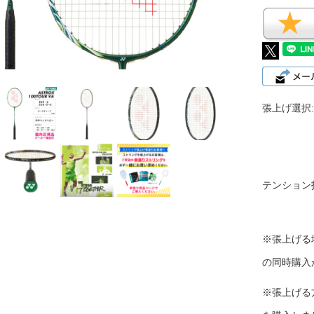
張上げ選択:
テンション
※張上げる
の同時購入
※張上げる