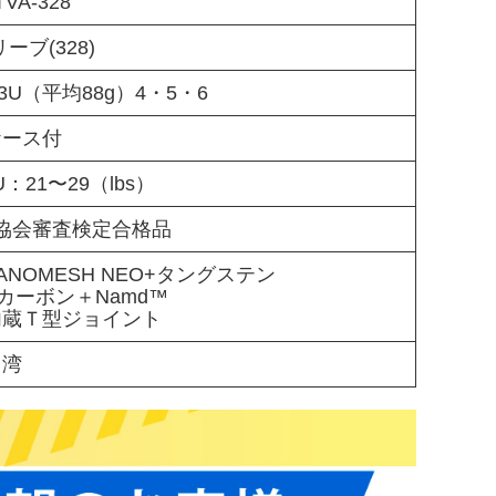
TVA-328
ーブ(328)
3U（平均88g）4・5・6
ケース付
U：21〜29（lbs）
協会審査検定合格品
NOMESH NEO+タングステン
カーボン＋Namd™
内蔵Ｔ型ジョイント
台湾