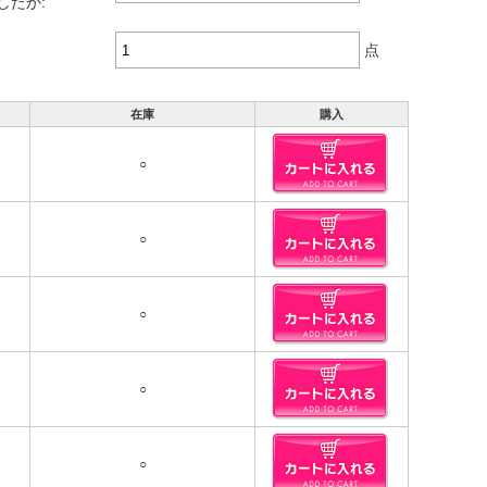
したか:
点
在庫
購入
○
○
○
○
○