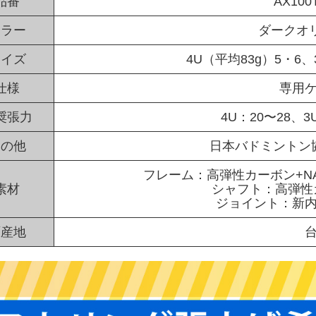
品番
AX100
カラー
ダークオリ
サイズ
4U（平均83g）5・6、
仕様
専用
奨張力
4U：20〜28、3
その他
日本バドミントン
フレーム：高弾性カーボン+NA
素材
シャフト：高弾性
ジョイント：新
原産地