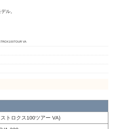
モデル。
ROX100TOUR VA
(アストロクス100ツアー VA)