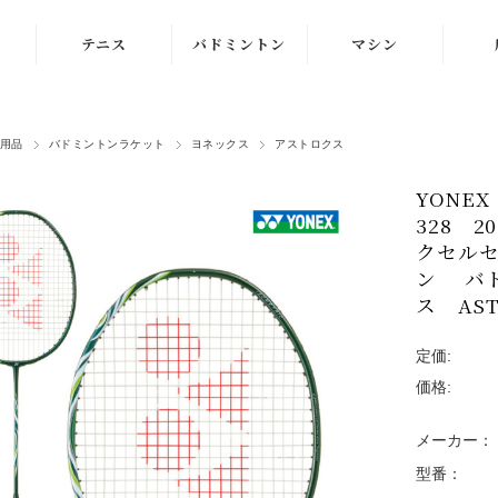
テニス
バドミントン
マシン
ラケット
ラケット
ストリングマシン
用品
バドミントンラケット
ヨネックス
アストロクス
シューズ
シューズ
ボールマシン
YONEX
ストリング
ストリング
マシン紹介動画
328 
テニスボール
シャトルコック
クセル
修理メンテナンス
ン バ
受付
ウェア
ウェア
ス AST
アクセサリ
アクセサリ
定価:
価格:
バッグ
メーカー：
型番：