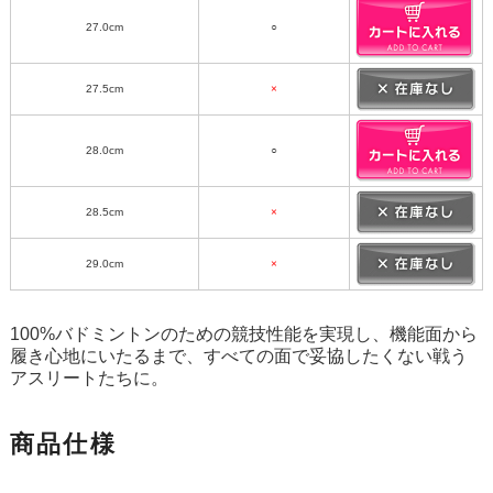
27.0cm
○
27.5cm
×
28.0cm
○
28.5cm
×
29.0cm
×
100%バドミントンのための競技性能を実現し、機能面から
履き心地にいたるまで、すべての面で妥協したくない戦う
アスリートたちに。
商品仕様