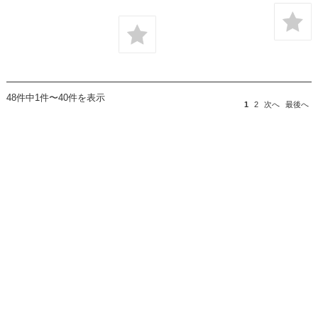
48件中1件〜40件を表示
1
2
次へ
最後へ