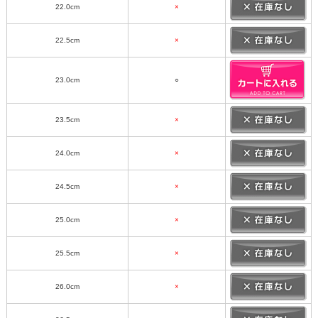
22.0cm
×
22.5cm
×
23.0cm
○
23.5cm
×
24.0cm
×
24.5cm
×
25.0cm
×
25.5cm
×
26.0cm
×