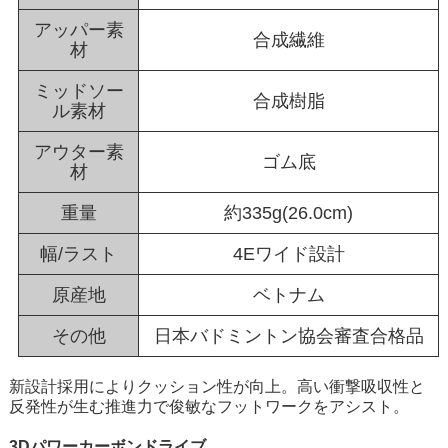
アッパー素
合成繊維
材
ミッドソー
合成樹脂
ル素材
アウター素
ゴム底
材
重量
約335g(26.0cm)
幅/ラスト
4Eワイド設計
原産地
ベトナム
その他
日本バドミントン協会審査合格品
新設計採用によりクッション性が向上。高い衝撃吸収性と
反発性が生む推進力で俊敏なフットワークをアシスト。
3Dパワーカーボンドライブ