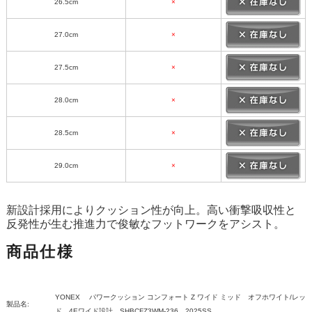
26.5cm
×
27.0cm
×
27.5cm
×
28.0cm
×
28.5cm
×
29.0cm
×
新設計採用によりクッション性が向上。高い衝撃吸収性と
反発性が生む推進力で俊敏なフットワークをアシスト。
商品仕様
YONEX パワークッション コンフォート Z ワイド ミッド オフホワイト/レッ
製品名:
ド 4Eワイド設計 SHBCFZ3WM-236 2025SS