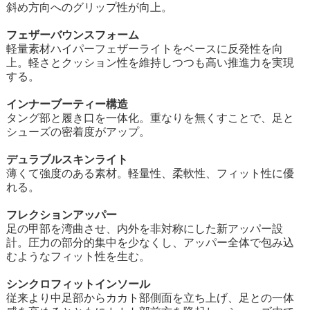
斜め方向へのグリップ性が向上。
フェザーバウンスフォーム
軽量素材ハイパーフェザーライトをベースに反発性を向
上。軽さとクッション性を維持しつつも高い推進力を実現
する。
インナーブーティー構造
タング部と履き口を一体化。重なりを無くすことで、足と
シューズの密着度がアップ。
デュラブルスキンライト
薄くて強度のある素材。軽量性、柔軟性、フィット性に優
れる。
フレクションアッパー
足の甲部を湾曲させ、内外を非対称にした新アッパー設
計。圧力の部分的集中を少なくし、アッパー全体で包み込
むようなフィット性を生む。
シンクロフィットインソール
従来より中足部からカカト部側面を立ち上げ、足との一体