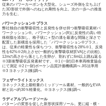
従来のパワーカーボンを大型化。シューズ外側を立ち上げ
た3D形状で外側へのねじれ剛性を向上。次の一歩への推進
力を生む。
パワークッション® プラス
弊社独自の衝撃吸収性と反発性を併せ持つ衝撃吸収素材パ
ワークッション®。パワークッション(R)に反発性の高い特
殊樹脂を添加し、格子状に＋型の溝を最適な間隔と深さで
配置した新構造を採用した「パワークッション®プラス」
は、従来の軽量性を保ちつつ、衝撃吸収性を28%※1、反発
性を62%※2向上させ(一般的な衝撃吸収材[EVA]との比較)、
12mの高さから落とした生卵が、割れずに6m以上跳ね返る
※3新衝撃吸収反発素材です。 ※1 (一財)日本車両検査協会
にて測定 ※2 (一財)ボーケン品質評価機構調べ JIS法準用
※3 ヨネックス(株)調べ
フェザーライトエックス
ヨネックス史上最軽量のミッドソール素材。一般的なEVA
材と比べ約30％軽量化。※ヨネックス(株)調べ
ラディアルブレードソール
パターンの変形を促した新形状採用ソール。更に縦・横・