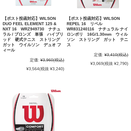
【ポスト投函対応】WILSON
【ポスト投函対応】WILSON
DUO FEEL ELEMENT 125 &
REPEL 16 リペル
NXT 16 WRZ949730 ナチュ
WR831240116 ナチュラル ナイ
ラル / ブロンズ 単張 ハイブリ
ロンポリ 16G/1.30mm ウィル
ッド 硬式テニス ストリング
ソン ストリング ガット テニ
ガット ウイルソン デュオ フ
ス
ィール
定価:
¥3,410
(税込)
定価:
¥3,960
(税込)
¥3,069
(税抜 ¥2,790)
¥3,564
(税抜 ¥3,240)