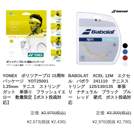
YONEX ポリツアープロ 15周年
BABOLAT XCEL 12M エクセ
パッケージ YOT25001
ル バボラ 241110 テニスス
1.25mm テニス ストリング
トリング 125/130/135 単張
ガット 単張り フラッシュイエ
り ナチュラル ブラック ブル
ロー 数量限定【ポスト投函対
ー レッド 硬式 ポスト投函対
応】
応
定価:
¥2,970
(税込)
定価:
¥3,300
(税込)
¥2,673
(税抜 ¥2,430)
¥2,970
(税抜 ¥2,700)