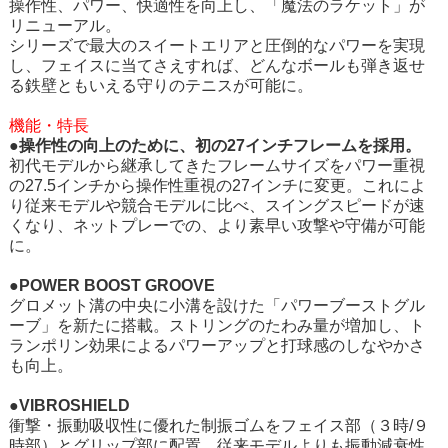
操作性、パワー、快適性を向上し、「魔法のラケット」が
リニューアル。
シリーズで最大のスイートエリアと圧倒的なパワーを実現
し、フェイスに当てさえすれば、どんなボールも弾き返せ
る鉄壁ともいえる守りのテニスが可能に。
機能・特長
●操作性の向上のために、初の27インチフレームを採用。
初代モデルから継承してきたフレームサイズをパワー重視
の27.5インチから操作性重視の27インチに変更。これによ
り従来モデルや競合モデルに比べ、スイングスピードが速
くなり、ネットプレーでの、より素早い攻撃や守備が可能
に。
●POWER BOOST GROOVE
グロメット溝の中央に小溝を設けた「パワーブーストグル
ーブ」を新たに搭載。ストリングのたわみ量が増加し、ト
ランポリン効果によるパワーアップと打球感のしなやかさ
も向上。
●VIBROSHIELD
衝撃・振動吸収性に優れた制振ゴムをフェイス部（３時/９
時部）とグリップ部に配置。従来モデルよりも振動減衰性