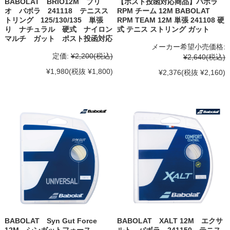
BABOLAT BRIO12M ブリ
【ポスト投函対応商品】バボラ
オ バボラ 241118 テニスス
RPM チーム 12M BABOLAT
トリング 125/130/135 単張
RPM TEAM 12M 単張 241108 硬
り ナチュラル 硬式 ナイロン
式 テニス ストリング ガット
マルチ ガット ポスト投函対応
メーカー希望小売価格:
定価:
¥2,200
(税込)
¥2,640
(税込)
¥1,980
(税抜 ¥1,800)
¥2,376
(税抜 ¥2,160)
BABOLAT Syn Gut Force
BABOLAT XALT 12M エクサ