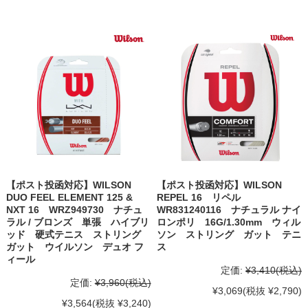
【ポスト投函対応】WILSON
【ポスト投函対応】WILSON
DUO FEEL ELEMENT 125 &
REPEL 16 リペル
NXT 16 WRZ949730 ナチュ
WR831240116 ナチュラル ナイ
ラル / ブロンズ 単張 ハイブリ
ロンポリ 16G/1.30mm ウィル
ッド 硬式テニス ストリング
ソン ストリング ガット テニ
ガット ウイルソン デュオ フ
ス
ィール
定価:
¥3,410
(税込)
定価:
¥3,960
(税込)
¥3,069
(税抜 ¥2,790)
¥3,564
(税抜 ¥3,240)