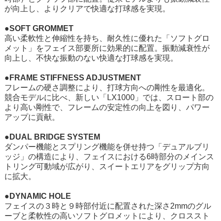
が向上し、よりクリアで快適な打球感を実現。
●SOFT GROMMET
高い柔軟性と伸縮性を持ち、耐久性に優れた「ソフトグロ
メット」をフェイス部要所に効果的に配置。振動減衰性が
向上し、不快な振動のない快適な打球感を実現。
●FRAME STIFFNESS ADJUSTMENT
フレームの硬さ調整により、打球方向への剛性を最適化。
競合モデルに比べ、新しい「LX1000」では、スロート部の
より高い剛性で、フレームの安定性の向上を図り、パワー
アップに貢献。
●DUAL BRIDGE SYSTEM
ダンパー機能とスプリング機能を併せ持つ「デュアルブリ
ッジ」の構造により、フェイスにおける6時部分のメインス
トリング可動域が広がり、スイートエリアをグリップ方向
に拡大。
●DYNAMIC HOLE
フェイスの３時と９時部付近に配置された深さ2mmのグル
ーブと柔軟性の高いソフトグロメットにより、クロススト