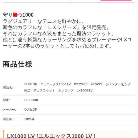
守り
勝つ
1000
ラグジュアリーなテニスを鮮やかに。
新色のカラフルな「ＬＸシリーズ」を限定発売。
それはカラフルな衣装をまとった魔法のラケット。
他とは違う斬新なカラーリングを求めるプレーヤーやLXユ
ーザーの2本目のラケットとしてもお勧めします。
商品仕様
DUNLOP エルエックス1000 LV DS22608 2026SS ラベンダー/ピンク
製品名:
限定 テニスラケット ダンロップ LX1000 LV
型番:
DS22608
メーカー:
DUNLOP
製造年:
2026年
LX1000 LV (エルエックス1000 LV )