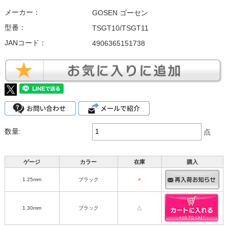
メーカー：
GOSEN ゴーセン
型番：
TSGT10/TSGT11
JANコード：
4906365151738
数量:
点
ゲージ
カラー
在庫
購入
1.25mm
ブラック
×
1.30mm
ブラック
△