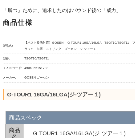
「勝つ」ために、追求したのはバウンド後の「威力」
商品仕様
【ポスト投函対応】GOSEN G-TOUR1 16GA/16LGA TSGT10/TSGT11 ブ
製品名:
ラック 単張 ストリング ゴーセン ジ-ツアー１
型番:
TSGT10/TSGT11
ＪＡＮコード:
4906365151738
メーカー:
GOSEN ゴーセン
G-TOUR1 16GA/16LGA(ジ-ツアー１)
商品スペック
商品
G-TOUR1 16GA/16LGA(ジ-ツアー１)
名