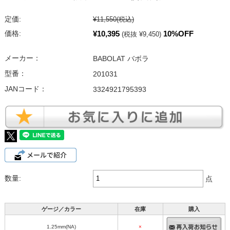
定価:
¥11,550
(税込)
¥10,395
10%OFF
価格:
(税抜 ¥9,450)
メーカー：
BABOLAT バボラ
型番：
201031
JANコード：
3324921795393
数量:
点
ゲージ／カラー
在庫
購入
1.25mm(NA)
×