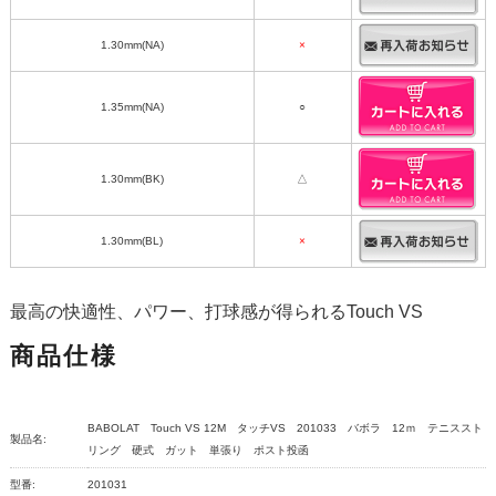
1.30mm(NA)
×
1.35mm(NA)
○
1.30mm(BK)
△
1.30mm(BL)
×
最高の快適性、パワー、打球感が得られるTouch VS
商品仕様
BABOLAT Touch VS 12M タッチVS 201033 バボラ 12ｍ テニススト
製品名:
リング 硬式 ガット 単張り ポスト投函
型番:
201031