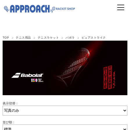
TOP
テニス用品
テニスラケット
バボラ
ピュアストライク
表示切替：
並び順：