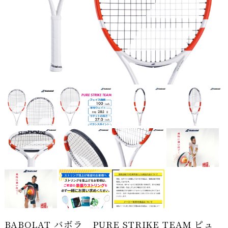
BABOLAT バボラ PURE STRIKE TEAM ピュ