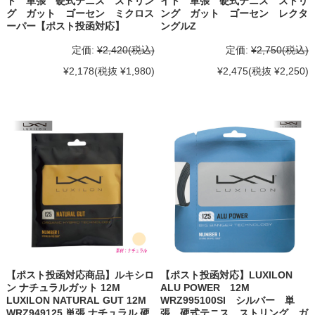
ト 単張 硬式テニス ストリン
イト 単張 硬式テニス ストリ
グ ガット ゴーセン ミクロス
ング ガット ゴーセン レクタ
ーパー【ポスト投函対応】
ングルZ
定価:
¥2,420
(税込)
定価:
¥2,750
(税込)
¥2,178
(税抜 ¥1,980)
¥2,475
(税抜 ¥2,250)
【ポスト投函対応商品】ルキシロ
【ポスト投函対応】LUXILON
ン ナチュラルガット 12M
ALU POWER 12M
LUXILON NATURAL GUT 12M
WRZ995100SI シルバー 単
WRZ949125 単張 ナチュラル 硬
張 硬式テニス ストリング ガ