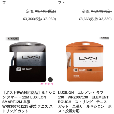
フ
フト
定価:
¥3,740
(税込)
定価:
¥4,070
(税込)
¥3,366
(税抜 ¥3,060)
¥3,663
(税抜 ¥3,330)
【ポスト投函対応商品】ルキシロ
LUXILON エレメント ラフ
ン スマート 12M LUXILON
130 WRZ997130 ELEMENT
SMART12M 単張
ROUGH ストリング テニス
WR8300701125 硬式 テニス ス
ガット 単張り ルキシロン ポ
トリング ガット
スト投函対応