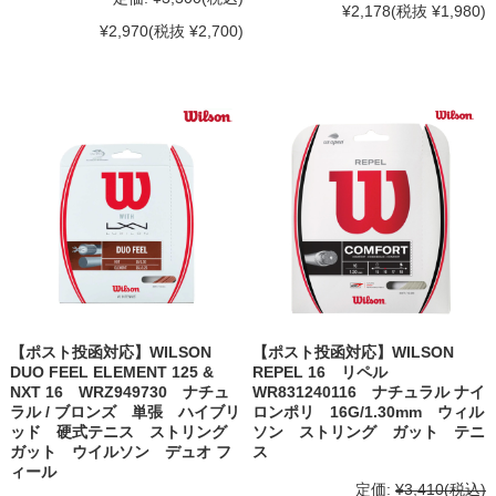
¥2,178
(税抜 ¥1,980)
¥2,970
(税抜 ¥2,700)
【ポスト投函対応】WILSON
【ポスト投函対応】WILSON
DUO FEEL ELEMENT 125 &
REPEL 16 リペル
NXT 16 WRZ949730 ナチュ
WR831240116 ナチュラル ナイ
ラル / ブロンズ 単張 ハイブリ
ロンポリ 16G/1.30mm ウィル
ッド 硬式テニス ストリング
ソン ストリング ガット テニ
ガット ウイルソン デュオ フ
ス
ィール
定価:
¥3,410
(税込)