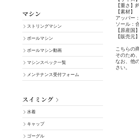
【重さ】約
【素材】
マシン
アッパー
ソール：
ストリングマシン
【原産国
【販売元
ボールマシン
こちらの
ボールマシン動画
そのため
なお、他
マシンスペック一覧
さい。
メンテナンス受付フォーム
スイミング
水着
キャップ
ゴーグル