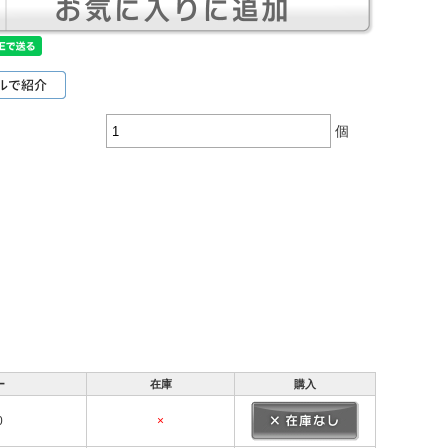
個
ー
在庫
購入
0
×