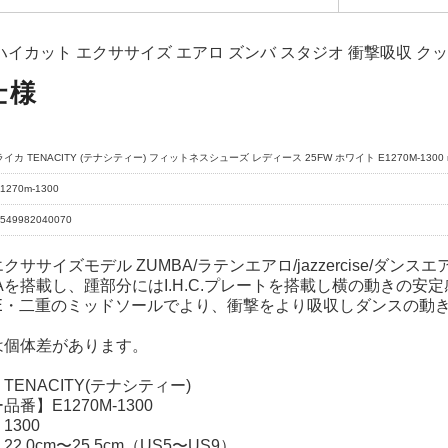
ハイカット エクササイズ エアロ ズンバ スタジオ 衝撃吸収 ク
仕様
ライカ TENACITY (テナシティー) フィットネスシューズ レディース 25FW ホワイト E1270M-1300 r
1270m-1300
549982040070
ササイズモデル ZUMBA/ラテンエアロ/jazzercise/ダンス
Aを搭載し、踵部分にはI.H.C.プレートを搭載し横の動きの安
GE・二重のミッドソールでより、衝撃をより吸収しダンスの動
は個体差があります。
TENACITY(テナシティー)
番】E1270M-1300
1300
2.0cm〜25.5cm（US5〜US9）