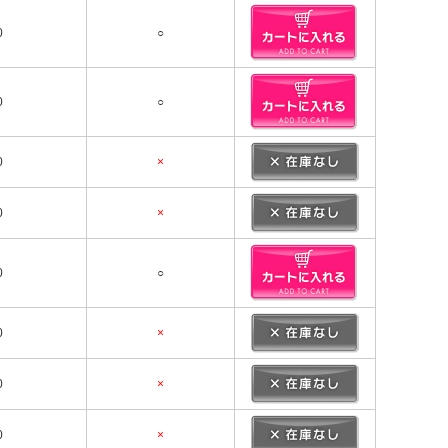
0
○
0
○
0
×
0
×
0
○
0
×
0
×
0
×