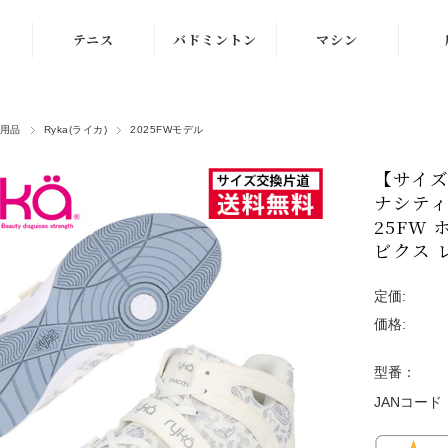
テニス
バドミントン
マシン
ラケット
ラケット
ストリングマシン
用品
Ryka(ライカ)
2025FWモデル
シューズ
シューズ
ボールマシン
【サイズ
ストリング
ストリング
マシン紹介動画
ナシティ
テニスボール
シャトルコック
25FW 
修理メンテナンス
ビクス 
受付
ウェア
ウェア
定価:
アクセサリ
アクセサリ
価格:
バッグ
型番：
JANコード