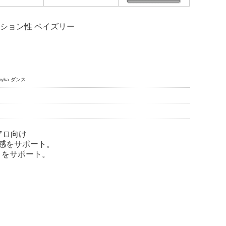
ッション性 ペイズリー
yka ダンス
エアロ向け
定感をサポート。
きをサポート。