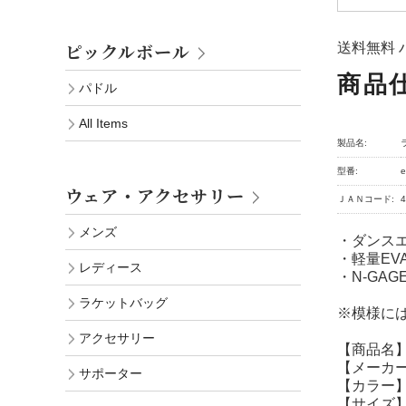
ピックルボール
送料無料 
商品
パドル
All Items
製品名:
型番:
e
ウェア・アクセサリー
ＪＡＮコード:
4
メンズ
・ダンスエク
・軽量EV
レディース
・N-GA
ラケットバッグ
※模様に
アクセサリー
【商品名】
【メーカー品
サポーター
【カラー】
【サイズ】2