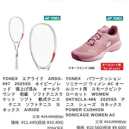
YONEX エアライド ARDG-
YONEX パワークッション
097 2025SS ネイビー／レ
ソニケージ ウィメン AC オー
ッド 張上げ済み オールラ
ルコート用 スモークピンク
ウンド 初級 ソフトテニスラ
ローカット WOMEN
ケット ソフト 軟式テニス
SHTSCLA-486 2025SS テ
テニス ソフトテニス ヨ
ニス シューズ ヨネックス
ネックス AIRIDE
POWER CUSHION
SONICAGE WOMEN AC
定価:
¥14,300
(税込)
定価:
¥13,200
(税込)
価格:
¥11,440
(税抜 ¥10,400)
価格:
¥10,560
(税抜 ¥9,600)
20%OFF