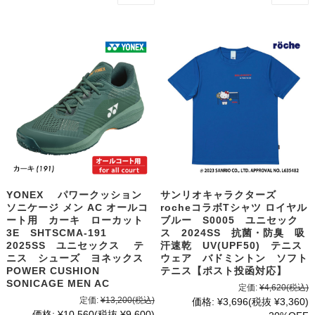
YONEX パワークッション
サンリオキャラクターズ
ソニケージ メン AC オールコ
rocheコラボTシャツ ロイヤル
ート用 カーキ ローカット
ブルー S0005 ユニセック
3E SHTSCMA-191
ス 2024SS 抗菌・防臭 吸
2025SS ユニセックス テ
汗速乾 UV(UPF50) テニス
ニス シューズ ヨネックス
ウェア バドミントン ソフト
POWER CUSHION
テニス【ポスト投函対応】
SONICAGE MEN AC
定価:
¥4,620
(税込)
定価:
¥13,200
(税込)
価格:
¥3,696
(税抜 ¥3,360)
価格:
¥10,560
(税抜 ¥9,600)