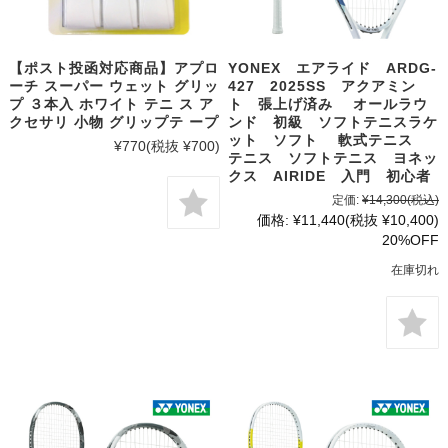
【ポスト投函対応商品】アプロ
YONEX エアライド ARDG-
ーチ スーパー ウェット グリッ
427 2025SS アクアミン
プ ３本入 ホワイト テニ ス ア
ト 張上げ済み オールラウ
クセサリ 小物 グリップテ ープ
ンド 初級 ソフトテニスラケ
ット ソフト 軟式テニス
¥770
(税抜 ¥700)
テニス ソフトテニス ヨネッ
クス AIRIDE 入門 初心者
定価:
¥14,300
(税込)
価格:
¥11,440
(税抜 ¥10,400)
20%OFF
在庫切れ