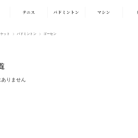
テニス
バドミントン
マシン
ラケット
ラケット
ストリングマシン
ラケット
バドミントン
ゴーセン
シューズ
シューズ
ボールマシン
ストリング
ストリング
マシン紹介動画
覧
テニスボール
シャトルコック
修理メンテナンス
受付
はありません
ウェア
ウェア
アクセサリ
アクセサリ
バッグ