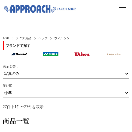
TOP
テニス用品
バッグ
ウィルソン
ブランドで探す
表示切替：
並び順：
27件中1件〜27件を表示
商品一覧