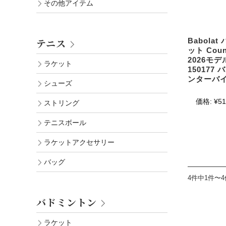
その他アイテム
Babola
テニス
ット Count
2026モ
ラケット
150177 
ンターバ
シューズ
価格:
¥51
ストリング
テニスボール
ラケットアクセサリー
バッグ
4件中1件〜
バドミントン
ラケット