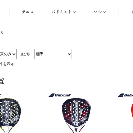
テニス
バドミントン
マシン
ラケット
ラケット
ストリングマシン
検索
シューズ
シューズ
ボールマシン
ストリング
ストリング
マシン紹介動画
並び順：
4件を表示
テニスボール
シャトルコック
修理メンテナンス
受付
覧
ウェア
ウェア
アクセサリ
アクセサリ
バッグ