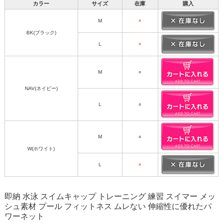
カラー
サイズ
在庫
購入
M
×
BK(ブラック)
L
×
M
○
NAV(ネイビー)
L
○
M
○
W(ホワイト)
L
×
即納 水泳 スイムキャップ トレーニング 練習 スイマー メッ
シュ素材 プール フィットネス ムレない 伸縮性に優れたパ
ワーネット