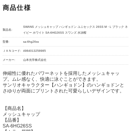
商品仕様
SWANS メッシュキャップ ハンギョドン ユニセックス 26SS M・L ブラック ネ
製品名:
イビー ホワイト SA-6HG26SS スワンズ 水泳帽
型番:
sa-6hg26ss
ＪＡＮコード:
4984013258985
メーカー:
山本光学株式会社
伸縮性に優れたパワーネットを採用したメッシュキャッ
プ。ムレ感なく、快適に泳ぐことができます。
サンリオキャラクター【ハンギョドン】のハンギョドンと
さゆりが両面にプリントされた可愛らしいデザインです。
【商品名】
メッシュキャップ
【品番】
SA-6HG26SS