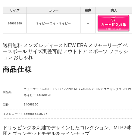
サイズ
カラー
在庫
購入
14668190
ネイビー×ライトネイビー
○
送料無料 メンズ レディース NEW ERA メジャーリーグ ベ
ースボール サイズ調整可能 アウトドア スポーツ ファッシ
ョン おしゃれ
商品仕様
ニューエラ 5-PANEL SV DRIPPING NEYYAN NVY LNVY ユニセックス 25FW
製品名:
ネイビー 14668190
型番:
14668190
ＪＡＮコード:
4550665318737
ドリッピングを刺繍でデザインしたコレクション。MLB2球
団とブランデッドモデルをラインナップ。