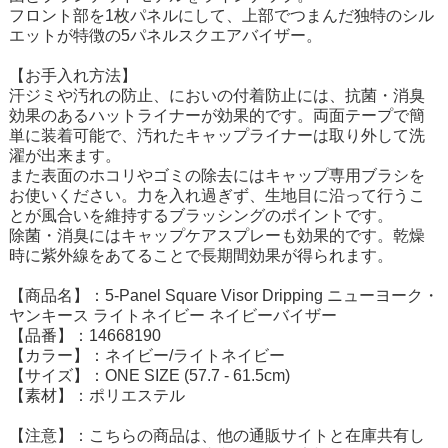
フロント部を1枚パネルにして、上部でつまんだ独特のシル
エットが特徴の5パネルスクエアバイザー。
【お手入れ方法】
汗ジミや汚れの防止、においの付着防止には、抗菌・消臭
効果のあるハットライナーが効果的です。両面テープで簡
単に装着可能で、汚れたキャップライナーは取り外して洗
濯が出来ます。
また表面のホコリやゴミの除去にはキャップ専用ブラシを
お使いください。力を入れ過ぎず、生地目に沿って行うこ
とが風合いを維持するブラッシングのポイントです。
除菌・消臭にはキャップケアスプレーも効果的です。乾燥
時に紫外線をあてることで長期間効果が得られます。
【商品名】：5-Panel Square Visor Dripping ニューヨーク・
ヤンキース ライトネイビー ネイビーバイザー
【品番】：14668190
【カラー】：ネイビー/ライトネイビー
【サイズ】：ONE SIZE (57.7 - 61.5cm)
【素材】：ポリエステル
【注意】：こちらの商品は、他の通販サイトと在庫共有し