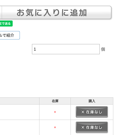
個
在庫
購入
×
×