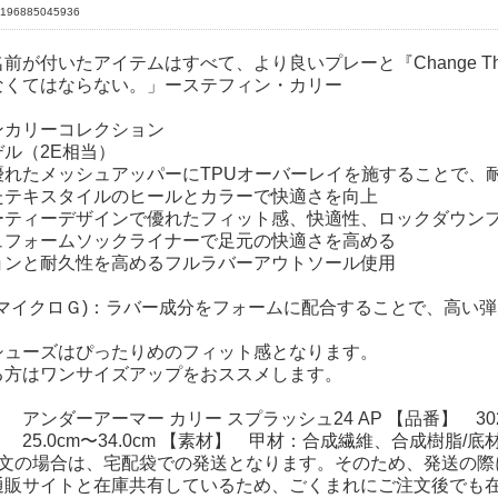
196885045936
前が付いたアイテムはすべて、より良いプレーと『Change The 
なくてはならない。」ーステフィン・カリー
ンカリーコレクション
ル（2E相当）
優れたメッシュアッパーにTPUオーバーレイを施することで、
たテキスタイルのヒールとカラーで快適さを向上
ーティーデザインで優れたフィット感、快適性、ロックダウン
ュフォームソックライナーで足元の快適さを高める
ョンと耐久性を高めるフルラバーアウトソール使用
G(マイクロＧ)：ラバー成分をフォームに配合することで、高
シューズはぴったりめのフィット感となります。
る方はワンサイズアップをおススメします。
アンダーアーマー カリー スプラッシュ24 AP 【品番】 302726
 25.0cm〜34.0cm 【素材】 甲材：合成繊維、合成樹脂
注文の場合は、宅配袋での発送となります。そのため、発送の際
通販サイトと在庫共有しているため、ごくまれにご注文後でも在