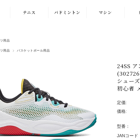
テニス
バドミントン
マシン
ラケット
ラケット
ストリングマシン
ツ用品
シューズ
シューズ
ボールマシン
ツ用品
バスケットボール用品
ストリング
ストリング
マシン紹介動画
24SS
テニスボール
シャトルコック
修理メンテナンス
(3027
受付
シューズ
ウェア
ウェア
初心者 
アクセサリ
アクセサリ
定価:
バッグ
価格:
型番：
JANコード