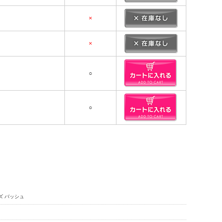
×
×
○
○
ーズ バッシュ