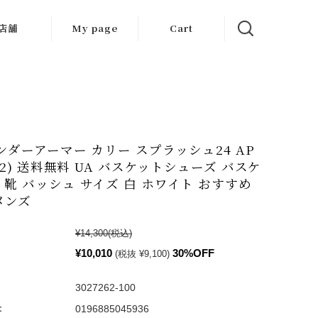
店舗
My page
Cart
大阪店
京都店
岐阜店
 アンダーアーマー カリー スプラッシュ24 AP
262) 送料無料 UA バスケットシューズ バスケ
 靴 バッシュ サイズ 白 ホワイト おすすめ
メンズ
¥14,300
(税込)
¥10,010
30%OFF
(税抜 ¥9,100)
3027262-100
：
0196885045936