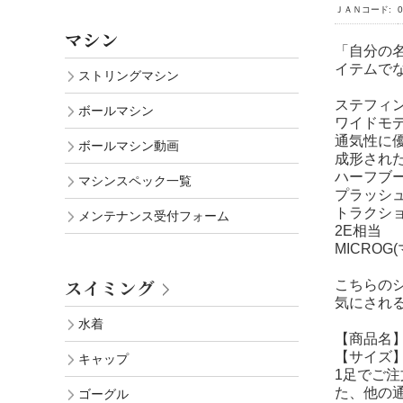
ＪＡＮコード:
0
マシン
「自分の名
イテムで
ストリングマシン
ステフィ
ボールマシン
ワイドモデ
通気性に
ボールマシン動画
成形され
ハーフブ
マシンスペック一覧
プラッシ
トラクシ
メンテナンス受付フォーム
2E相当
MICRO
スイミング
こちらの
気にされ
水着
【商品名】 
【サイズ】
キャップ
1足でご
た、他の
ゴーグル