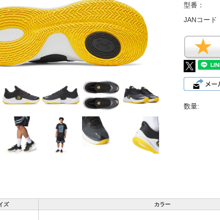
型番：
JANコード
数量:
イズ
カラー