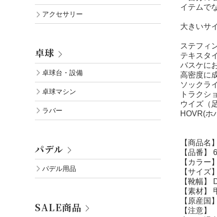
イテムで
アクセサリー
大きいサ
ステフィ
卓球
テキスタ
バスケに
卓球台・設備
高密度に
ソックラ
卓球マシン
トラクシ
ウイズ（
ラバー
HOVR
【商品名】
パデル
【品番】 6
【カラー】 Bla
パデル用品
【サイズ】 2
【靴幅】 
【素材】 
【原産国】
SALE商品
【注意】