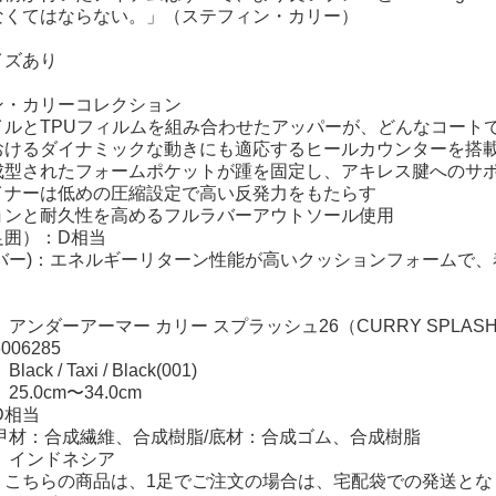
なくてはならない。」（ステフィン・カリー）
イズあり
ン・カリーコレクション
イルとTPUフィルムを組み合わせたアッパーが、どんなコート
おけるダイナミックな動きにも適応するヒールカウンターを搭
成型されたフォームポケットが踵を固定し、アキレス腱へのサ
イナーは低めの圧縮設定で高い反発力をもたらす
ョンと耐久性を高めるフルラバーアウトソール使用
足囲）：D相当
(ホバー)：エネルギーリターン性能が高いクッションフォームで
 アンダーアーマー カリー スプラッシュ26（CURRY SPLASH
006285
ck / Taxi / Black(001)
5.0cm〜34.0cm
D相当
甲材：合成繊維、合成樹脂/底材：合成ゴム、合成樹脂
 インドネシア
 こちらの商品は、1足でご注文の場合は、宅配袋での発送とな