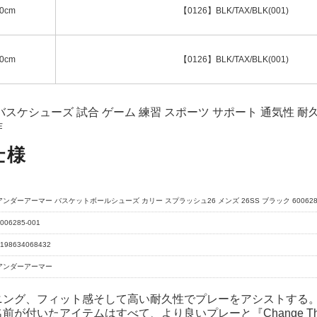
.0cm
【0126】BLK/TAX/BLK(001)
.0cm
【0126】BLK/TAX/BLK(001)
バスケシューズ 試合 ゲーム 練習 スポーツ サポート 通気性 耐久性
作
仕様
アンダーアーマー バスケットボールシューズ カリー スプラッシュ26 メンズ 26SS ブラック 6006285 
006285-001
198634068432
アンダーアーマー
ニング、フィット感そして高い耐久性でプレーをアシストする
前が付いたアイテムはすべて、より良いプレーと『Change The 