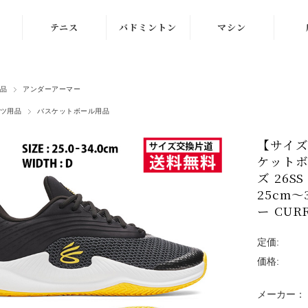
テニス
バドミントン
マシン
ラケット
ラケット
ストリングマシン
品
アンダーアーマー
シューズ
シューズ
ボールマシン
ツ用品
バスケットボール用品
ストリング
ストリング
マシン紹介動画
【サイズ
テニスボール
シャトルコック
修理メンテナンス
ケットボ
受付
ズ 26S
ウェア
ウェア
25cm
ー CUR
アクセサリ
アクセサリ
定価:
バッグ
価格:
メーカー：