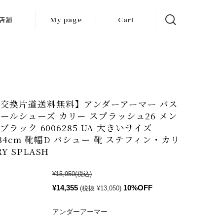
店舗
My page
Cart
大阪店
京都店
岐阜店
交換片道送料無料】アンダーアーマー バス
ールシューズ カリー スプラッシュ26 メン
S ブラック 6006285 UA 大きいサイズ
〜34cm 靴幅D バシュー 靴 ステフィン・カリ
RY SPLASH
¥15,950
(税込)
¥14,355
10%OFF
(税抜 ¥13,050)
アンダーアーマー