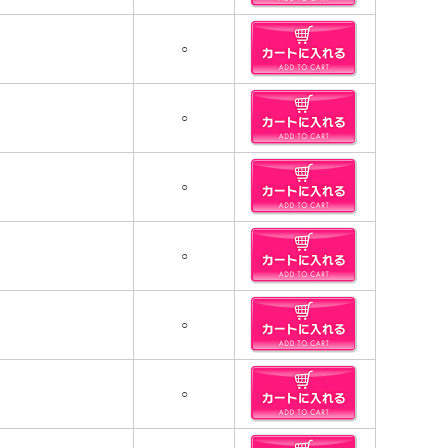
○
○
○
○
○
○