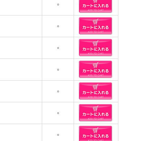
○
○
○
○
○
○
○