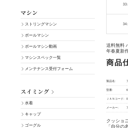
33
マシン
ストリングマシン
34
ボールマシン
送料無料 
ボールマシン動画
年春夏新
マシンスペック一覧
商品
メンテナンス受付フォーム
製品名:
スイミング
型番:
6
ＪＡＮコード:
0
水着
メーカー:
キャップ
クッショ
ゴーグル
「自分の名