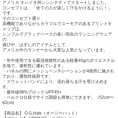
アメリカ オハイオ州シンシナティでスタートしました。
コンセプトは、「全ての人が楽しく汗をかけるように！」
です。
そのコンセプト通り、
高機能でありながらカラフルでユーモアのあるプリントキ
ャップは、
シンプルでブラックベースの多い現在のランニングウェア
の
遊びや、はずしのアイテムとして、
アメリカ中のランナーから大変な人気となっています。
・年中使用できる吸湿発散性のある軽量45gのポリエステル
生地で、速乾性に優れています。
・パネルの間にメッシュベンチレーションが4箇所に施され
ており、通気性抜群です。
・スウェットバンドにより、流れ落ちる汗を受け止めま
す。
・紫外線98%ブロック UPF45+
・ベルクロ仕様でサイズ調節も簡単にできます。（52cm〜
62cm)
【商品名】 O.G.Hats（オージーハット）